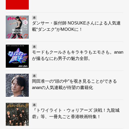
本
ダンサー・振付師 NOSUKEさんによる人気連
載“ダンエク”がMOOKに！
本
モードもクールさもキラキラもエモさも。anan
が撮るなにわ男子の魅力全部。
本
岡田准一の“頭の中”を覗き見ることができる
ananの人気連載が待望の書籍化
本
『トワイライト・ウォリアーズ 決戦！九龍城
砦』等、一冊丸ごと香港映画特集！