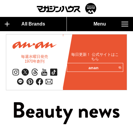
All Brands
Menu
毎日更新！ 公式サイトはこ
毎週水曜日発売
ちら
1970年創刊
anan