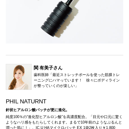
関 有美子さん
歯科医師「最近ストレッチポールを使った筋膜トレ
ーニングにハマっています！ 徐々にボディライン
が整っていくのが楽しい」
PHIL NATURNT
針状ヒアルロン酸パッチが更に進化。
純度100％の“進化型ヒアルロン酸”を高濃度配合。「目元や口元に驚く
ようなハリ感をもたらしてくれます。まるで10年前のようなぷるんと
潤った肌に！」。IC.U HAマイクロパッチ EX 1袋2枚入り￥1,800