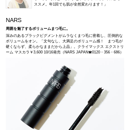
ススメ。年1回でも肌が全然変わります！」
NARS
周囲を魅了するボリュームまつ毛に。
深みのあるブラックピグメントがムラなくまつ毛に密着し、圧倒的な
ボリュームをオン。「文句なし、大満足のボリューム感！ まつ毛が
硬くならず、柔らかなままだから上品」。クライマックス エクストリ
ーム マスカラ￥3,600 10/16発売（NARS JAPAN☎0120・356・686）