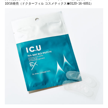
10/16発売（ドクターフィル コスメティクス☎0120･16･6051）