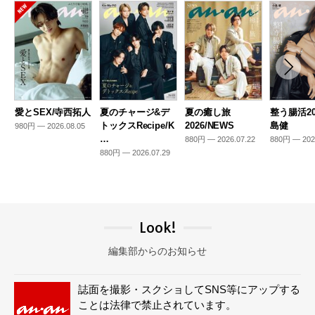
愛とSEX/寺西拓人
夏のチャージ&デ
夏の癒し旅
整う腸活20
トックスRecipe/K
2026/NEWS
島健
980円 — 2026.08.05
…
880円 — 2026.07.22
880円 — 202
880円 — 2026.07.29
Look!
編集部からのお知らせ
誌面を撮影・スクショしてSNS等にアップする
ことは法律で禁止されています。