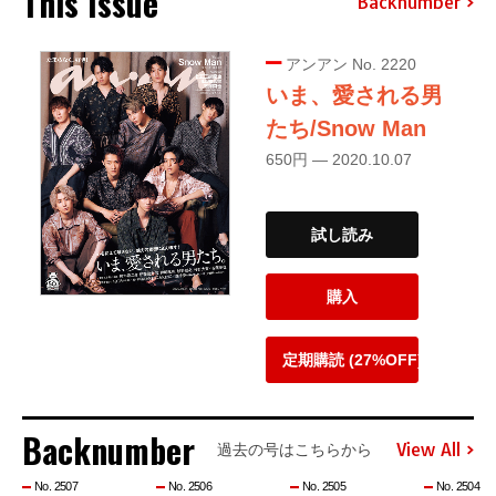
This Issue
Backnumber
アンアン No. 2220
いま、愛される男
たち/Snow Man
650円 — 2020.10.07
試し読み
購入
定期購読 (27%OFF)
Backnumber
View All
過去の号はこちらから
No. 2507
No. 2506
No. 2505
No. 2504