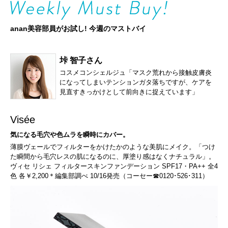
anan美容部員がお試し! 今週のマストバイ
垰 智子さん
コスメコンシェルジュ「マスク荒れから接触皮膚炎
になってしまいテンションガタ落ちですが、ケアを
見直すきっかけとして前向きに捉えています」
Visée
気になる毛穴や色ムラを瞬時にカバー。
薄膜ヴェールでフィルターをかけたかのような美肌にメイク。「つけ
た瞬間から毛穴レスの肌になるのに、厚塗り感はなくナチュラル」。
ヴィセ リシェ フィルタースキンファンデーション SPF17・PA++ 全4
色 各￥2,200＊編集部調べ 10/16発売（コーセー☎0120･526･311）