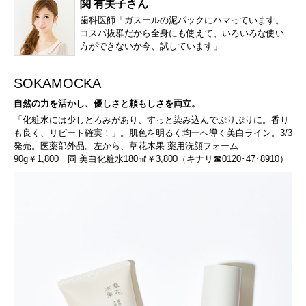
関 有美子さん
歯科医師「ガスールの泥パックにハマっています。
コスパ抜群だから全身にも使えて、いろいろな使い
方ができないか今、試しています」
SOKAMOCKA
自然の力を活かし、優しさと頼もしさを両立。
「化粧水には少しとろみがあり、すっと染み込んでぷりぷりに。香り
も良く、リピート確実！」。肌色を明るく均一へ導く美白ライン。3/3
発売。医薬部外品。左から、草花木果 薬用洗顔フォーム
90g￥1,800 同 美白化粧水180㎖￥3,800（キナリ☎0120･47･8910）