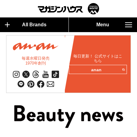
All Brands
Menu
毎日更新！ 公式サイトはこ
毎週水曜日発売
ちら
1970年創刊
anan