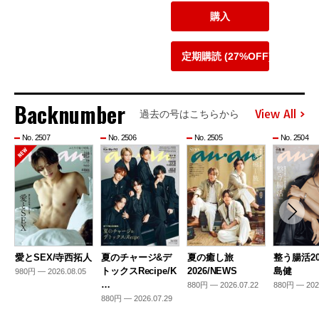
購入
定期購読 (27%OFF)
Backnumber
View All
過去の号はこちらから
No. 2507
No. 2506
No. 2505
No. 2504
愛とSEX/寺西拓人
夏のチャージ&デ
夏の癒し旅
整う腸活20
トックスRecipe/K
2026/NEWS
島健
980円 — 2026.08.05
…
880円 — 2026.07.22
880円 — 202
880円 — 2026.07.29