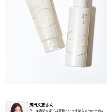
濱田文恵さん
日中美容研究家「板藍根という生薬入りののど飴を