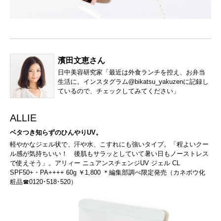
濱田文恵さん
日中美容研究家「最近は外食ランチを控え、お弁当
生活に。インスタグラム
@bikatsu_yakuzen
に記録し
ているので、チェックしてみてください」
ALLIE
ベタつき知らずのひんやりUV。
軽やかなジェル状で、汗や水、こすれにも強いタイプ。「程よいクー
ル感が気持ちいい！ 後肌もサラッとしていて暑い日もノーストレス
で使えそう」。アリィー ニュアンスチェンジUV ジェル CL
SPF50+・PA++++ 60g ￥1,800 ＊編集部調べ限定発売（カネボウ化
粧品☎0120･518･520）