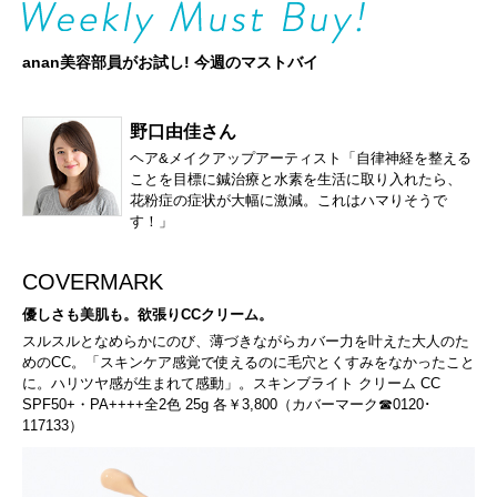
anan美容部員がお試し! 今週のマストバイ
野口由佳さん
ヘア&メイクアップアーティスト「自律神経を整える
ことを目標に鍼治療と水素を生活に取り入れたら、
花粉症の症状が大幅に激減。これはハマりそうで
す！」
COVERMARK
優しさも美肌も。欲張りCCクリーム。
スルスルとなめらかにのび、薄づきながらカバー力を叶えた大人のた
めのCC。「スキンケア感覚で使えるのに毛穴とくすみをなかったこと
に。ハリツヤ感が生まれて感動」。スキンブライト クリーム CC
SPF50+・PA++++全2色 25g 各￥3,800（カバーマーク☎0120･
117133）