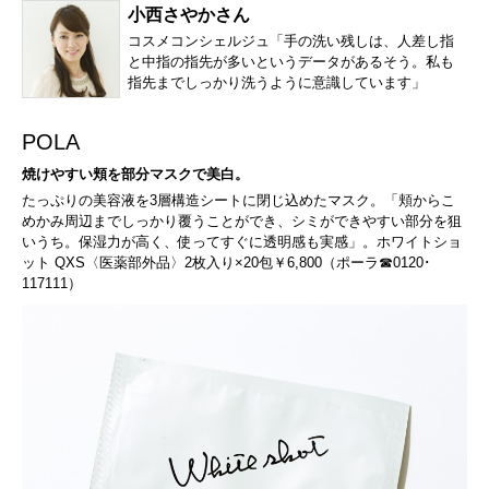
小西さやかさん
コスメコンシェルジュ「手の洗い残しは、人差し指
と中指の指先が多いというデータがあるそう。私も
指先までしっかり洗うように意識しています」
POLA
焼けやすい頬を部分マスクで美白。
たっぷりの美容液を3層構造シートに閉じ込めたマスク。「頬からこ
めかみ周辺までしっかり覆うことができ、シミができやすい部分を狙
いうち。保湿力が高く、使ってすぐに透明感も実感」。ホワイトショ
ット QXS〈医薬部外品〉2枚入り×20包￥6,800（ポーラ☎0120･
117111）