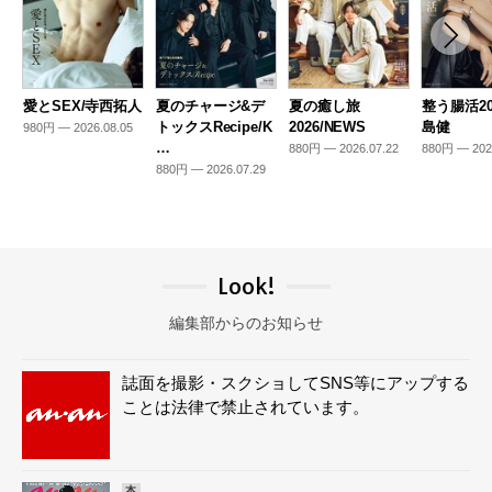
愛とSEX/寺西拓人
夏のチャージ&デ
夏の癒し旅
整う腸活20
トックスRecipe/K
2026/NEWS
島健
980円 — 2026.08.05
…
880円 — 2026.07.22
880円 — 202
880円 — 2026.07.29
Look!
編集部からのお知らせ
誌面を撮影・スクショしてSNS等にアップする
ことは法律で禁止されています。
本