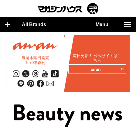
All Brands
Menu
毎日更新！ 公式サイトはこ
毎週水曜日発売
ちら
1970年創刊
anan