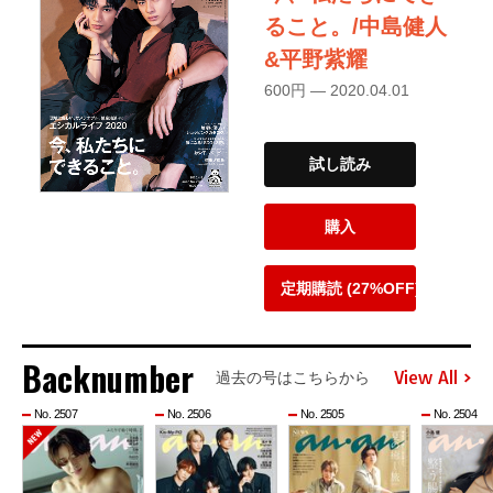
ること。/中島健人
&平野紫耀
600円 — 2020.04.01
試し読み
購入
定期購読 (27%OFF)
Backnumber
View All
過去の号はこちらから
No. 2507
No. 2506
No. 2505
No. 2504