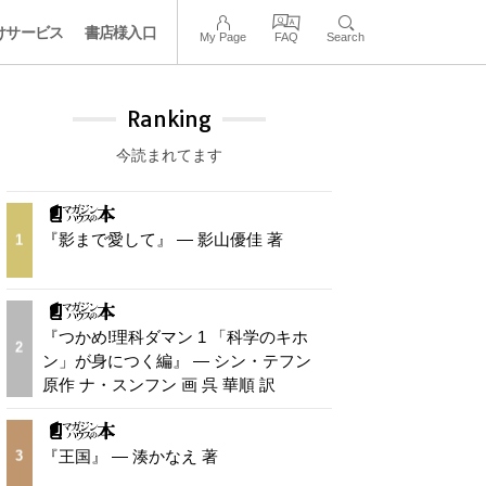
けサービス
書店様入口
My Page
FAQ
Search
Ranking
今読まれてます
『影まで愛して』 — 影山優佳 著
1
『つかめ!理科ダマン 1 「科学のキホ
2
ン」が身につく編』 — シン・テフン
原作 ナ・スンフン 画 呉 華順 訳
『王国』 — 湊かなえ 著
3