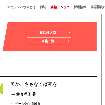
マガジンハウスとは
雑誌
書籍・ムック
採用情報
企業様向
書店様入口
書籍一覧
美か、さもなくば死を
— 林真理子 著
ページ数：296頁