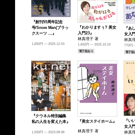
『創刊55周年記念
『わかりますぅ? 美女
号/Snow Man(ブラッ
『あし
入門23』
クスーツ …』
女入門
林真理子 著
林真理
1,650円 — 2025.12.03
1,650円 — 2025.10.10
770円 —
電子版あり
電子版
『クウネル特別編集
『いい
『美女ステイホーム』
私の人生を変えた本』
女入門
林真理子 著
林真理
1,500円 — 2023.08.08