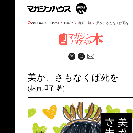
2014.03.20
Home
Books
書籍一覧
美か、さもなくば死を
美か、さもなくば死を
(林真理子 著)