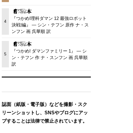
『つかめ!理科ダマン 12 最強ロボット
4
決戦!編』 — シン・テフン 原作 ナ・ス
ンフン 画 呉華順 訳
『つかめ! ダマンファミリー 1』 — シ
5
ン・テフン 作 ナ・スンフン 画 呉華順
訳
誌面（紙版・電子版）などを撮影・スク
リーンショットし、SNSやブログにアッ
プすることは法律で禁止されています。