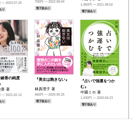
700円 — 2022.08.04
 — 2023.07.20
1,450円 — 2021.09.02
電子版あり
あり
電子版あり
中綾香の純度
『美女は飽きない』
『占いで強運をつか
』
む』
林真理子 著
香 著
中園ミホ 著
660円 — 2020.06.25
 — 2021.02.12
1,430円 — 2020.04.23
電子版あり
あり
電子版あり