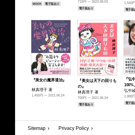
715円 — 2023.08.03
1,540円
MOOK
電子版あり
電子版あり
電子版
『弘
『美女の魔界退治』
『美女は天下の回りも
100%
の』
林真理子 著
弘中綾
林真理子 著
1,450円 — 2021.06.24
1,980円
700円 — 2021.06.24
電子版
電子版あり
Sitemap
Privacy Policy