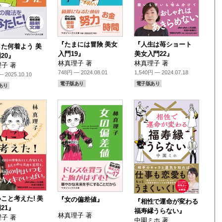
『たまには冒険 美女
『人生は苺ショート
た何着よう 美
入門19』
美女入門22』
20』
林真理子 著
林真理子 著
子 著
748円 — 2024.08.01
1,540円 — 2024.07.18
 2025.10.10
電子版あり
電子版あり
あり
こと考えた! 美
『女の偏差値』
『相性で運命が変わる
21』
福寿縁うらない』
林真理子 著
子 著
中園ミホ 著