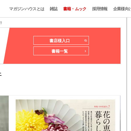
マガジンハウスとは
雑誌
書籍・ムック
採用情報
企業様向
行
書店様入口
書籍一覧
行