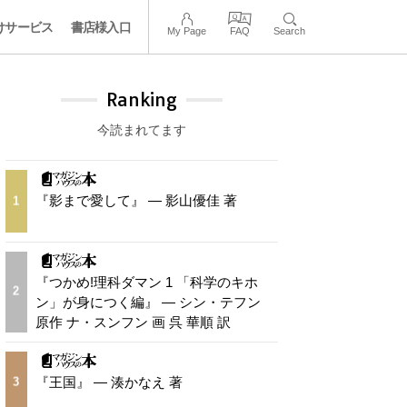
けサービス
書店様入口
My Page
FAQ
Search
Ranking
今読まれてます
『影まで愛して』 — 影山優佳 著
1
『つかめ!理科ダマン 1 「科学のキホ
2
ン」が身につく編』 — シン・テフン
原作 ナ・スンフン 画 呉 華順 訳
『王国』 — 湊かなえ 著
3