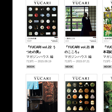
『YUCARI vol.22 う
『YUCARI vol.21 禅
『YUC
つわの美』
のこころ』
本花
マガジンハウス 編
マガジンハウス 編
マガジ
713円 — 2015.09.19
713円 — 2015.07.21
713円 —
MOOK
MOOK
MOOK