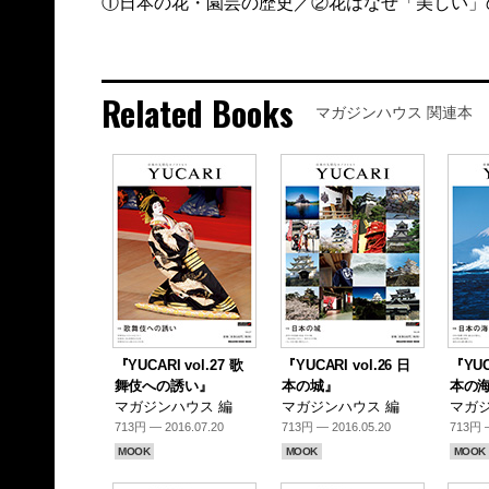
①日本の花・園芸の歴史／②花はなぜ「美しい」
Related Books
マガジンハウス 関連本
『YUCARI vol.27 歌
『YUCARI vol.26 日
『YUC
舞伎への誘い』
本の城』
本の
マガジンハウス 編
マガジンハウス 編
マガジ
713円 — 2016.07.20
713円 — 2016.05.20
713円 —
MOOK
MOOK
MOOK