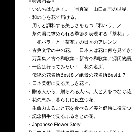
＜特集内容＞
・いのちはなさく。 写真家・山口高志の世界。
・和の心を花で届ける。
周りと調和する美しさをもつ「和バラ」／
茶の湯に求められる季節を表現する「茶花」／
「和バラ」と「茶花」の日々のアレンジ
・古典文学の中の花。 日本人は花に何を見てき
万葉集／古今和歌集・新古今和歌集／源氏物語
・一度は行ってみたい！ 花の名所。
伝統の花名所Best８／絶景の花名所Best１７
・日本美術に見る美しき花々。
・贈る人から、贈られる人へ。人と人をつなぐ花
・花の恵み、暮らしに役立つ花。
生命力まるごと花を食べる／美と健康に役立つ
・記念切手で見るふるさとの花。
・Japanese Flower Story