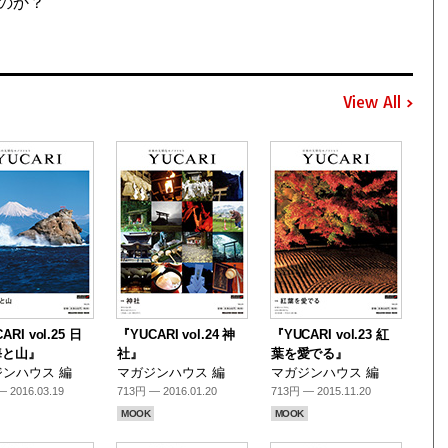
のか？
View All
ARI vol.25 日
『YUCARI vol.24 神
『YUCARI vol.23 紅
海と山』
社』
葉を愛でる』
ンハウス 編
マガジンハウス 編
マガジンハウス 編
 2016.03.19
713円 — 2016.01.20
713円 — 2015.11.20
MOOK
MOOK