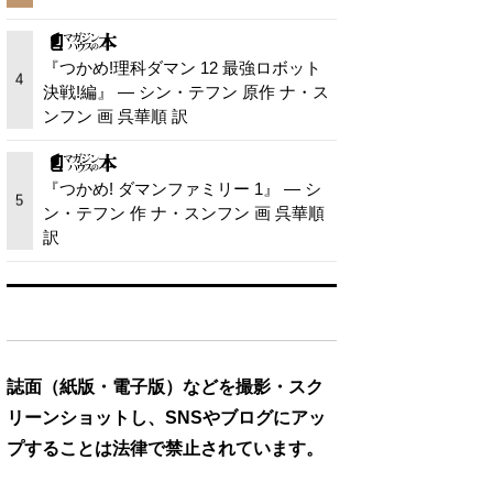
『つかめ!理科ダマン 12 最強ロボット
4
決戦!編』 — シン・テフン 原作 ナ・ス
ンフン 画 呉華順 訳
『つかめ! ダマンファミリー 1』 — シ
5
ン・テフン 作 ナ・スンフン 画 呉華順
訳
誌面（紙版・電子版）などを撮影・スク
リーンショットし、SNSやブログにアッ
プすることは法律で禁止されています。