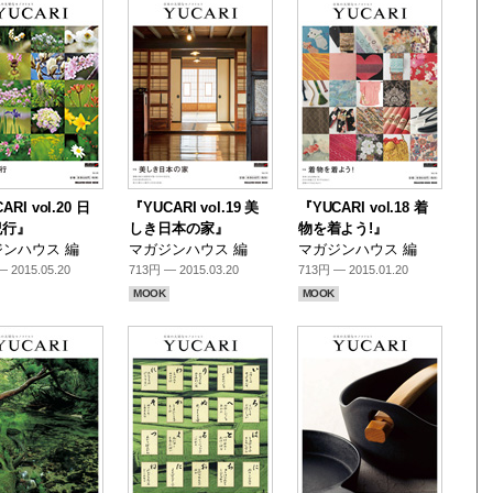
ARI vol.20 日
『YUCARI vol.19 美
『YUCARI vol.18 着
紀行』
しき日本の家』
物を着よう!』
ンハウス 編
マガジンハウス 編
マガジンハウス 編
 2015.05.20
713円 — 2015.03.20
713円 — 2015.01.20
MOOK
MOOK