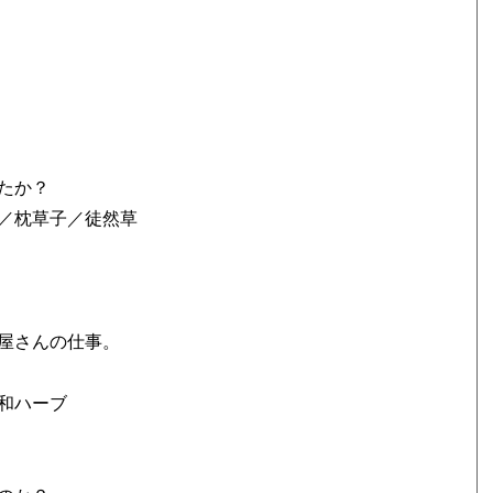
たか？
／枕草子／徒然草
屋さんの仕事。
和ハーブ