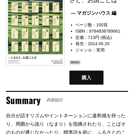
— マガジンハウス 編
ページ数：100頁
ISBN：9784838789061
定価：713円 (税込)
発売：2014.05.20
ジャンル：
実用
MOOK
購入
Summary
内容紹介
自分が話すリズムやイントネーションに違和感を持った
り、周囲から訛り（なまり）を指摘されたり、ことばそ
のものが通じなかったり。標準語を前に、ふるさとのこ