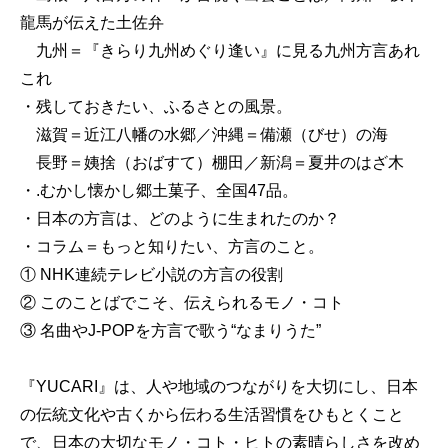
龍馬が伝えた土佐弁
九州＝『きらり九州めぐり逢い』に見る九州方言あれ
これ
・残しておきたい、ふるさとの風景。
滋賀＝近江八幡の水郷／沖縄＝備瀬（びせ）の海
長野＝姨捨（おばすて）棚田／新潟＝夏井のはざ木
・.むかし懐かし郷土菓子、全国47品。
・日本の方言は、どのように生まれたのか？
・コラム＝もっと知りたい、方言のこと。
① NHK連続テレビ小説の方言の役割
② このことばでこそ、伝えられるモノ・コト
③ 名曲やJ-POPを方言で歌う“なまりうた”
『YUCARI』は、人や地域のつながりを大切にし、日本
の伝統文化や古くから伝わる生活習慣をひもとくこと
で、日本の大切なモノ・コト・ヒトの素晴らしさを改め