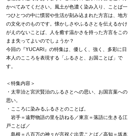
かべてみてください。風土が色濃く染み入り、ことば一
つひとつの中に慣習や生活が刻み込まれた方言は、地方
の文化そのものです。懐かしさやふるさとを伝えるかけ
がえのないことば、人を癒す温かさを持った方言をこの
まま失ってよいのでしょうか？
今回の『YUCARI』の特集は、優しく、強く、多彩に日
本人のこころを表現する「ふるさと、お国ことば」で
す。
＜特集内容＞
・太宰治と宮沢賢治のふるさとへの思い、お国言葉への
思い。
・こころに染みるふるさとのことば。
岩手＝遠野物語の里を訪ねる／東京＝落語に生きる江
戸ことば／
島根＝八百万の神々が言祝ぐ出雲ことば／高知＝坂本