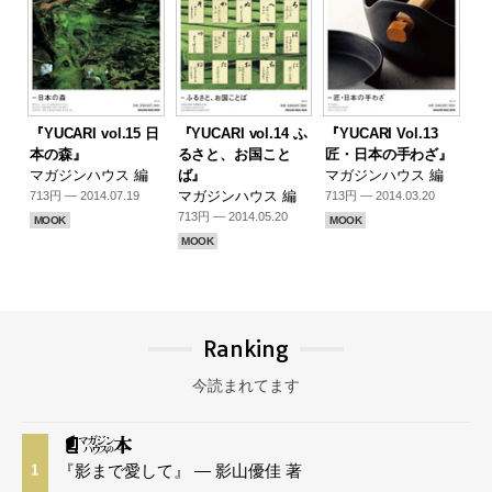
『YUCARI vol.15 日
『YUCARI vol.14 ふ
『YUCARI Vol.13
本の森』
るさと、お国こと
匠・日本の手わざ』
マガジンハウス 編
ば』
マガジンハウス 編
マガジンハウス 編
713円 — 2014.07.19
713円 — 2014.03.20
713円 — 2014.05.20
MOOK
MOOK
MOOK
Ranking
今読まれてます
『影まで愛して』 — 影山優佳 著
1