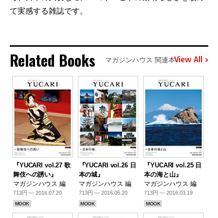
て実感する雑誌です。
Related Books
View All
マガジンハウス 関連本
『YUCARI vol.27 歌
『YUCARI vol.26 日
『YUCARI vol.25 日
舞伎への誘い』
本の城』
本の海と山』
マガジンハウス 編
マガジンハウス 編
マガジンハウス 編
713円 — 2016.07.20
713円 — 2016.05.20
713円 — 2016.03.19
MOOK
MOOK
MOOK