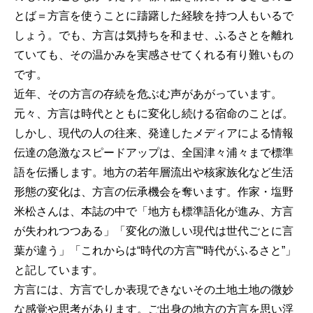
とば＝方言を使うことに躊躇した経験を持つ人もいるで
しょう。でも、方言は気持ちを和ませ、ふるさとを離れ
ていても、その温かみを実感させてくれる有り難いもの
です。
近年、その方言の存続を危ぶむ声があがっています。
元々、方言は時代とともに変化し続ける宿命のことば。
しかし、現代の人の往来、発達したメディアによる情報
伝達の急激なスピードアップは、全国津々浦々まで標準
語を伝播します。地方の若年層流出や核家族化など生活
形態の変化は、方言の伝承機会を奪います。作家・塩野
米松さんは、本誌の中で「地方も標準語化が進み、方言
が失われつつある」「変化の激しい現代は世代ごとに言
葉が違う」「これからは“時代の方言”“時代がふるさと”」
と記しています。
方言には、方言でしか表現できないその土地土地の微妙
な感覚や思考があります。ご出身の地方の方言を思い浮