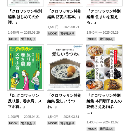
『クロワッサン特別
『クロワッサン特別
『クロワッサン特別
編集 はじめての介
編集 防災の基本。』
編集 住まいを整え
護。』
る。』
1,540円 — 2025.08.21
1,640円 — 2025.09.29
1,540円 — 2025.05.29
MOOK
電子版あり
MOOK
電子版あり
MOOK
電子版あり
『Dr.クロワッサン
『クロワッサン特別
『クロワッサン特別
反り腰、巻き肩、ス
編集 愛しいうつ
編集 本田明子さんの
マホ首。』
わ。』
乾物さえあれば、
…』
1,200円 — 2025.04.21
1,540円 — 2025.03.31
1,430円 — 2024.12.02
MOOK
電子版あり
MOOK
電子版あり
MOOK
電子版あり