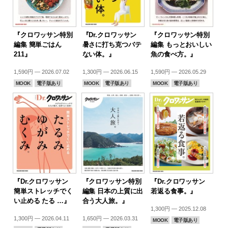
『クロワッサン特別
『Dr.クロワッサン
『クロワッサン特別
編集 簡単ごはん
暑さに打ち克つバテ
編集 もっとおいしい
211』
ない体。』
魚の食べ方。』
1,590円 — 2026.07.02
1,300円 — 2026.06.15
1,590円 — 2026.05.29
MOOK
電子版あり
MOOK
電子版あり
MOOK
電子版あり
『Dr.クロワッサン
『クロワッサン特別
『Dr.クロワッサン
簡単ストレッチでく
編集 日本の上質に出
若返る食事。』
い止める たる …』
合う大人旅。』
1,300円 — 2025.12.08
1,300円 — 2026.04.11
1,650円 — 2026.03.31
MOOK
電子版あり