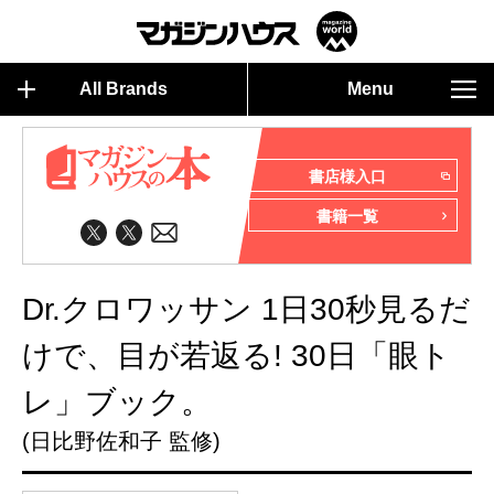
All Brands
Menu
書店様入口
書籍一覧
Dr.クロワッサン 1日30秒見るだ
けで、目が若返る! 30日「眼ト
レ」ブック。
(日比野佐和子 監修)