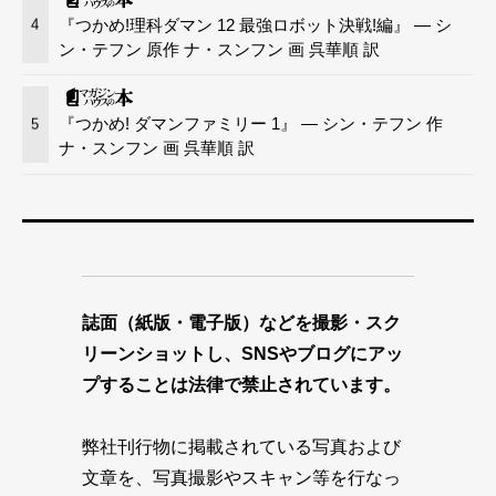
『つかめ!理科ダマン 12 最強ロボット決戦!編』 — シ
4
ン・テフン 原作 ナ・スンフン 画 呉華順 訳
『つかめ! ダマンファミリー 1』 — シン・テフン 作
5
ナ・スンフン 画 呉華順 訳
誌面（紙版・電子版）などを撮影・スク
リーンショットし、SNSやブログにアッ
プすることは法律で禁止されています。
弊社刊行物に掲載されている写真および
文章を、写真撮影やスキャン等を行なっ