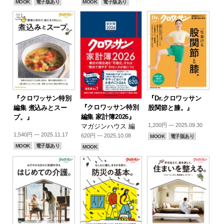
MOOK
電子版あり
MOOK
電子版あり
『クロワッサン特別
『Dr.クロワッサン
『クロワッサン特別
編集 煮込みとスー
股関節と膝。』
編集 家計簿2026』
プ。』
1,200円 — 2025.09.30
マガジンハウス 編
1,540円 — 2025.11.17
620円 — 2025.10.08
MOOK
電子版あり
MOOK
電子版あり
MOOK