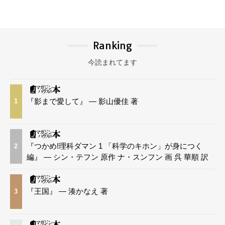
Ranking
今読まれてます
『影まで愛して』 — 影山優佳 著
1
『つかめ!理科ダマン 1 「科学のキホン」が身につく
2
編』 — シン・テフン 原作 ナ・スンフン 画 呉 華順 訳
『王国』 — 湊かなえ 著
3