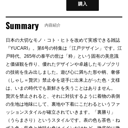
購入
Summary
内容紹介
日本の大切なモノ・コト・ヒトを改めて実感できる雑誌
『YUCARI』。第6号の特集は「江戸デザイン」です。江
戸時代、265年の泰平の世は「粋」という固有の美意識
と価値観を作り、優れたデザインや卓越したモノヅクリ
の技術を生み出しました。遊び心に満ちた形や柄、奢侈
（しゃし＝贅沢）禁止令を逆手に出来上がった色・文様
は、いまの時代でも新鮮さを失うことはありません。
贅沢を禁止されると、それに対抗するように着物の表側
の生地は地味にして、裏地や下着にこだわるというファ
ッションスタイルが確立されていきます。「裏勝り」
（うらまさり）というスタイルです。表の色も茶色・ね