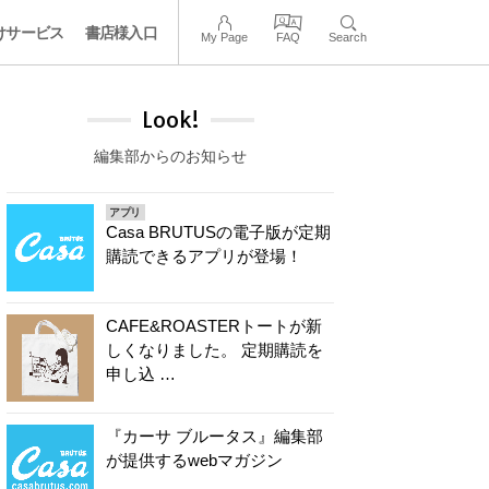
けサービス
書店様入口
My Page
FAQ
Search
Look!
編集部からのお知らせ
アプリ
Casa BRUTUSの電子版が定期
購読できるアプリが登場！
CAFE&ROASTERトートが新
しくなりました。 定期購読を
申し込 …
『カーサ ブルータス』編集部
が提供するwebマガジン