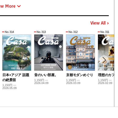
ew More
View All
No. 314
No. 313
No. 312
No. 311
日本+アジア 話題
音のいい部屋。
京都モダンめぐり
理想のカフ
の絶景宿
1,150円 —
1,150円 —
1,150円 —
2026.04.09
2026.03.09
2026.02.09
1,150円 —
2026.05.09