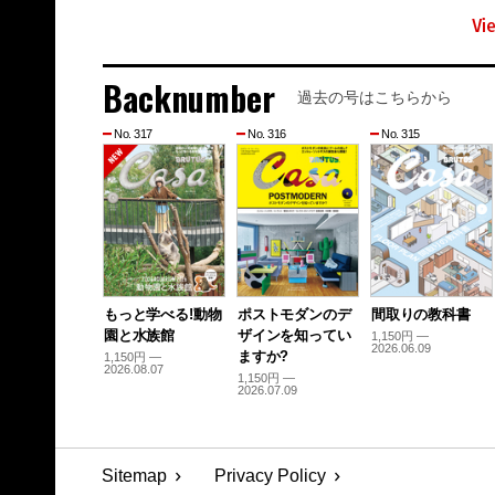
Vi
Backnumber
過去の号はこちらから
No. 317
No. 316
No. 315
もっと学べる!動物
ポストモダンのデ
間取りの教科書
園と水族館
ザインを知ってい
1,150円 —
2026.06.09
ますか?
1,150円 —
2026.08.07
1,150円 —
2026.07.09
Sitemap
Privacy Policy