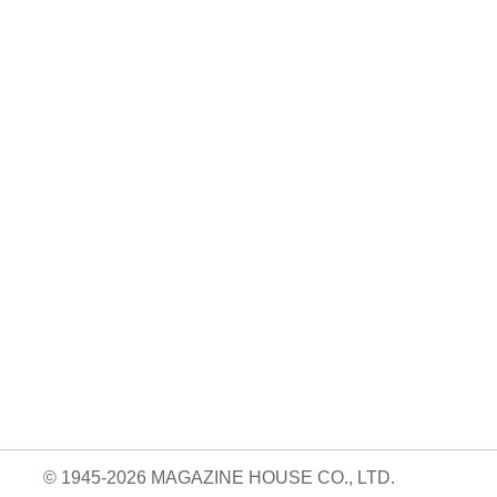
No. 310
No. 309
No. 308
ェ
こだわりの家づく
NIGOと学ぶ うつ
スーパーマリオブ
り
わの教科書
ラザーズとデザイ
ン
1,150円 —
1,150円 —
2026.01.08
2025.12.09
1,150円 —
2025.11.08
© 1945-2026 MAGAZINE HOUSE CO., LTD.