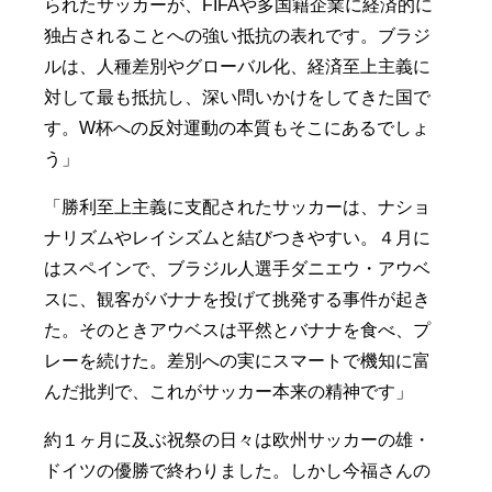
られたサッカーが、FIFAや多国籍企業に経済的に
独占されることへの強い抵抗の表れです。ブラジ
ルは、人種差別やグローバル化、経済至上主義に
対して最も抵抗し、深い問いかけをしてきた国で
す。W杯への反対運動の本質もそこにあるでしょ
う」
「勝利至上主義に支配されたサッカーは、ナショ
ナリズムやレイシズムと結びつきやすい。４月に
はスペインで、ブラジル人選手ダニエウ・アウベ
スに、観客がバナナを投げて挑発する事件が起き
た。そのときアウベスは平然とバナナを食べ、プ
レーを続けた。差別への実にスマートで機知に富
んだ批判で、これがサッカー本来の精神です」
約１ヶ月に及ぶ祝祭の日々は欧州サッカーの雄・
ドイツの優勝で終わりました。しかし今福さんの