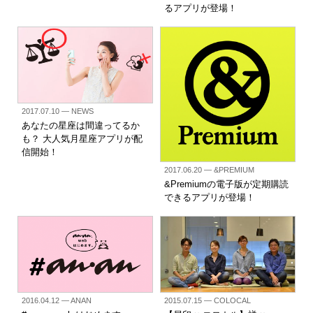
るアプリが登場！
2017.07.10
— NEWS
あなたの星座は間違ってるか
も？ 大人気月星座アプリが配
信開始！
2017.06.20
— &PREMIUM
&Premiumの電子版が定期購読
できるアプリが登場！
2016.04.12
— ANAN
2015.07.15
— COLOCAL