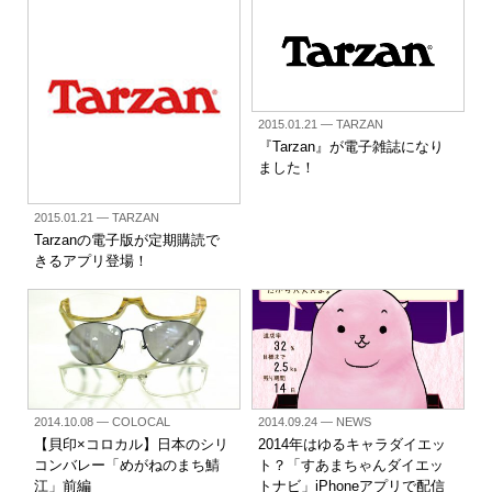
2015.01.21
— TARZAN
『Tarzan』が電子雑誌になり
ました！
2015.01.21
— TARZAN
Tarzanの電子版が定期購読で
きるアプリ登場！
2014.10.08
— COLOCAL
2014.09.24
— NEWS
【貝印×コロカル】日本のシリ
2014年はゆるキャラダイエッ
コンバレー「めがねのまち鯖
ト？「すあまちゃんダイエッ
江」前編
トナビ」iPhoneアプリで配信