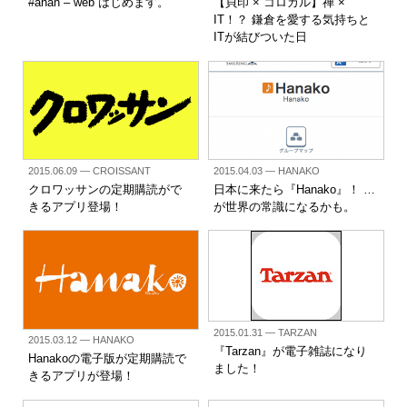
#anan – web はじめます。
【貝印 × コロカル】禅 ×
IT！？ 鎌倉を愛する気持ちと
ITが結びついた日
2015.06.09
— CROISSANT
2015.04.03
— HANAKO
クロワッサンの定期購読がで
日本に来たら『Hanako』！ …
きるアプリ登場！
が世界の常識になるかも。
2015.01.31
— TARZAN
2015.03.12
— HANAKO
『Tarzan』が電子雑誌になり
Hanakoの電子版が定期購読で
ました！
きるアプリが登場！