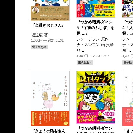
『つかめ!理科ダマン
『つか
『金継ぎおじさん』
5 「宇宙のふしぎ」を
4 「
探 …』
探 …
堀道広 著
シン・テフン 原作
シン・
1,650円 — 2024.01.31
ナ・スンフン 画 呉華
ナ・ス
電子版あり
順 …
順 …
1,300円 — 2023.12.07
1,300円
電子版あり
電子版
『つかめ!理科ダマン
『き
『きょうの猫村さん