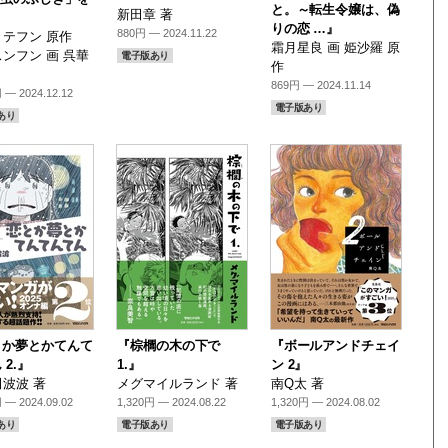
と。～転生令嬢は、偽
新田章 著
』
りの恋 …』
880円 — 2024.11.22
テフン 原作
霜月星良 画 姫沙羅 原
ンフン 画 呉華
電子版あり
作
869円 — 2024.11.14
 — 2024.12.12
電子版あり
あり
とか夢とかてんて
『棕櫚の木の下で
『ボールアンドチェイ
 2.』
1.』
ン 2』
波波 著
メグマイルランド 著
南Q太 著
 — 2024.09.02
1,320円 — 2024.08.22
1,320円 — 2024.08.02
あり
電子版あり
電子版あり