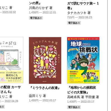
ンの男』
ガで読むサウナ旅～ 1
よりこ 著
川島のりかず 著
巻』
 2023.02.02
1,430円 — 2022.12.01
タナカカツキ 著
715円 — 2022.08.23
電子版あり
電子版あり
の配信 カーサ
『地球からの挑戦状
『ミウラさんの友達』
さん 6』
ビイの大冒険』
益田ミリ 著
よりこ 著
高崎卓馬 著 平田優 著
1,430円 — 2022.03.17
 — 2022.04.28
1,430円 — 2022.03.17
あり
電子版あり