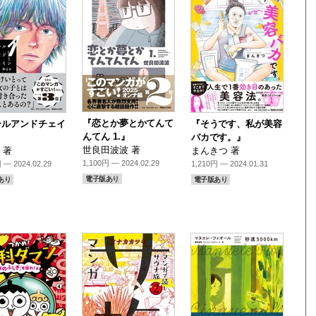
『恋とか夢とかてんて
ールアンドチェイ
『そうです、私が美容
んてん 1.』
』
バカです。』
世良田波波 著
 著
まんきつ 著
1,100円 — 2024.02.29
 — 2024.02.29
1,210円 — 2024.01.31
電子版あり
あり
電子版あり