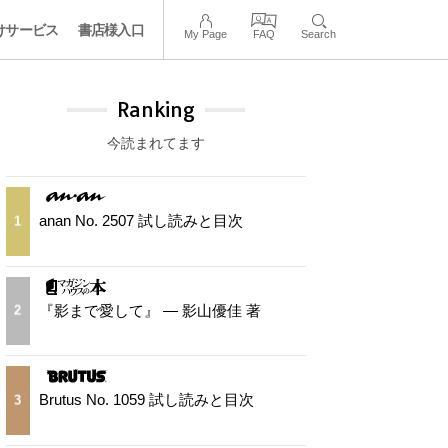
けサービス
書店様入口
My Page
FAQ
Search
Ranking
今読まれてます
anan No. 2507 試し読みと目次
1
『影まで愛して』 — 影山優佳 著
2
Brutus No. 1059 試し読みと目次
3