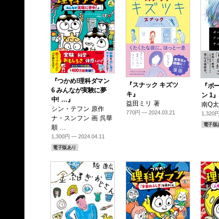
『つかめ!理科ダマン
『スナック キズツ
『ボ
6 みんなが実験に夢
キ』
ン 1
中! …』
益田ミリ 著
南Q太
シン・テフン 原作
770円 — 2024.03.21
1,320円
ナ・スンフン 画 呉華
電子版
順 …
1,300円 — 2024.04.11
電子版あり