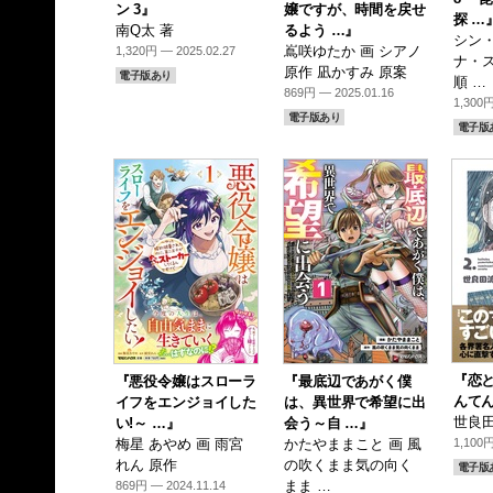
ン 3』
嬢ですが、時間を戻せ
探 …
南Q太 著
るよう …』
シン・
嶌咲ゆたか 画 シアノ
1,320円 — 2025.02.27
ナ・ス
原作 凪かすみ 原案
電子版あり
順 …
869円 — 2025.01.16
1,300円
電子版あり
電子版
『恋
『悪役令嬢はスローラ
『最底辺であがく僕
んてん
イフをエンジョイした
は、異世界で希望に出
世良田
い!～ …』
会う～自 …』
梅星 あやめ 画 雨宮
かたやままこと 画 風
1,100円
れん 原作
の吹くまま気の向く
電子版
まま …
869円 — 2024.11.14