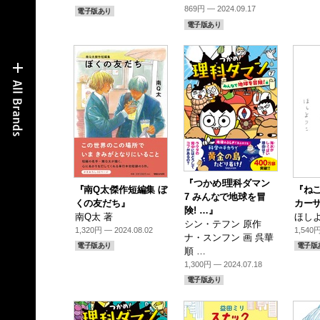
869円 — 2024.09.17
電子版あり
電子版あり
『つかめ!理科ダマン
『南Q太傑作短編集 ぼ
『ね
7 みんなで地球を冒
くの友だち』
カーサ
険! …』
南Q太 著
ほしよ
シン・テフン 原作
1,320円 — 2024.08.02
1,540円
ナ・スンフン 画 呉華
電子版あり
電子版
順 …
1,300円 — 2024.07.18
電子版あり