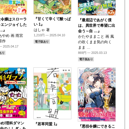
『甘くて辛くて酸っぱ
役令嬢はスローラ
『最底辺であがく僕
い 1』
をエンジョイした
は、異世界で希望に出
はしゃ 著
 …』
会う～自 …』
あやめ 画 雨宮
1,210円 — 2025.04.10
かたやままこと 画 風
原作
の吹くまま気の向く
電子版あり
 2025.04.17
まま …
869円 — 2025.03.13
あり
電子版あり
め!理科ダマン
『若草同盟 1』
『悪役令嬢にできるこ
昆虫のふしぎ」を