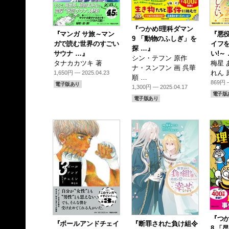
『つかめ!理科ダマン
『マンガ サ旅～マン
『悪
9 「動物のふしぎ」を
ガで読む世界のすごい
イフ
探 …』
サウナ …』
い!～
シン・テフン 原作
タナカカツキ 著
梅星 
ナ・スンフン 画 呉華
れん 
1,650円 — 2025.04.23
順 …
869円 —
電子版あり
1,300円 — 2025.04.17
電子版
電子版あり
『つか
『ボールアンドチェイ
『断罪された負け組令
8 「