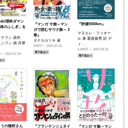
め!理科ダマン
『秒速5000km』
『マンガ サ旅～マン
人体のふしぎ」を
ガで読むサウナ旅～ 2
』
マヌエレ・フィオー
巻』
テフン 原作
ル 著 栗原俊秀 訳 デ
タナカカツキ 著
ンフン 画 呉華
ィ …
935円 — 2023.07.21
3,300円 — 2023.05.31
電子版あり
 — 2023.07.25
電子版あり
あり
ょうの猫村さん
『フランケンシュタイ
『マンガ サ旅～マン