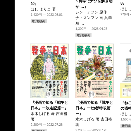
3 科学でナゾを解き明
8』
10』
か …』
ほし 
ほし よりこ 著
シン・テフン 原作
770円 —
1,430円 — 2023.05.01
ナ・スンフン 画 呉華
電子版あり
順 …
1,300円 — 2023.04.27
電子版あり
『漫画で知る「戦争と
『漫画で知る「戦争と
『ねこ
日本」ー敗走記篇ー』
日本」ー壮絶!特攻篇
の猫村
水木しげる 著 吉田裕
ー』
ほし 
著
水木しげる 著 吉田裕
1,500円
著
2,200円 — 2022.07.28
電子版
2,200円 — 2022.07.28