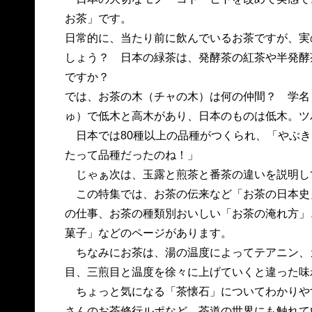
お茶」です。
日常的に、当たり前に飲んでいるお茶ですが、実
しょう？ 日本の緑茶は、発酵茶の紅茶や半発酵
ですか？
では、お茶の木（チャの木）は何の仲間？ 学名
ゅ）で低木と高木があり、日本のものは低木。ツ
日本では80種以上の品種がつくられ、「やぶき
たって品種だったのね！」
じゃぁ次は、玉露と煎茶と番茶の違いを説明し
この特集では、お茶の伝来など「お茶の日本史
の仕事、お茶の種類別おいしい「お茶の淹れ方」
菓子」などのページがあります。
ちなみにお茶は、湯の温度によってテアニン、
目、三煎目と温度を徐々に上げていくと違った味
ちょっと気になる「茶懐石」についてわかりや
さんのお茶修行ルポなど、茶道の世界にも触れて