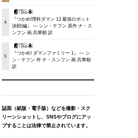
『つかめ!理科ダマン 12 最強ロボット
4
決戦!編』 — シン・テフン 原作 ナ・ス
ンフン 画 呉華順 訳
『つかめ! ダマンファミリー 1』 — シ
5
ン・テフン 作 ナ・スンフン 画 呉華順
訳
誌面（紙版・電子版）などを撮影・スク
リーンショットし、SNSやブログにアッ
プすることは法律で禁止されています。