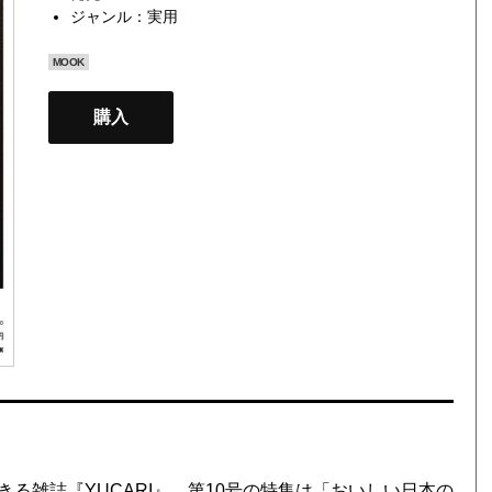
ジャンル：
実用
MOOK
購入
雑誌『YUCARI』。第10号の特集は「おいしい日本の