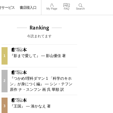
けサービス
書店様入口
My Page
FAQ
Search
Ranking
今読まれてます
『影まで愛して』 — 影山優佳 著
1
『つかめ!理科ダマン 1 「科学のキホ
2
ン」が身につく編』 — シン・テフン
原作 ナ・スンフン 画 呉 華順 訳
『王国』 — 湊かなえ 著
3