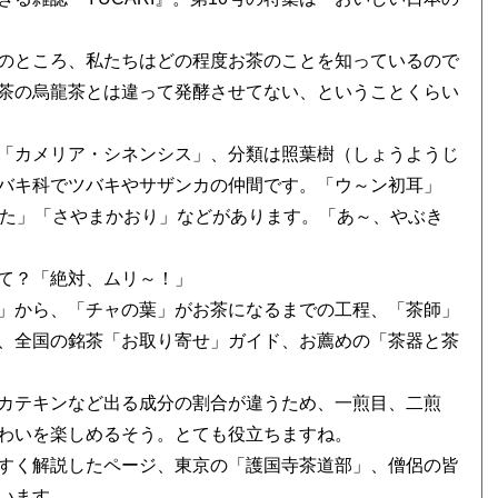
のところ、私たちはどの程度お茶のことを知っているので
茶の烏龍茶とは違って発酵させてない、ということくらい
「カメリア・シネンシス」、分類は照葉樹（しょうようじ
バキ科でツバキやサザンカの仲間です。「ウ～ン初耳」
た」「さやまかおり」などがあります。「あ～、やぶき
て？「絶対、ムリ～！」
」から、「チャの葉」がお茶になるまでの工程、「茶師」
、全国の銘茶「お取り寄せ」ガイド、お薦めの「茶器と茶
カテキンなど出る成分の割合が違うため、一煎目、二煎
わいを楽しめるそう。とても役立ちますね。
すく解説したページ、東京の「護国寺茶道部」、僧侶の皆
います。