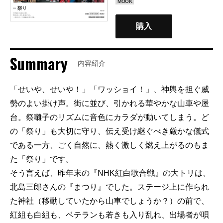
MOOK
購入
Summary
内容紹介
「せいや、せいや！」「ワッショイ！」、神輿を担ぐ威
勢のよい掛け声。街に並び、引かれる華やかな山車や屋
台。祭囃子のリズムに音色にカラダが動いてしまう。ど
の「祭り」も大切に守り、伝え受け継ぐべき厳かな儀式
である一方、ごく自然に、熱く激しく燃え上がるのもま
た「祭り」です。
そう言えば、昨年末の『NHK紅白歌合戦』の大トリは、
北島三郎さんの『まつり』でした。ステージ上に作られ
た神社（移動していたから山車でしょうか？）の前で、
紅組も白組も、ベテランも若きも入り乱れ、出場者が唄