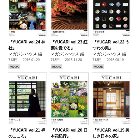
『YUCARI vol.24 神
『YUCARI vol.23 紅
『YUCARI vol.22 う
社』
葉を愛でる』
つわの美』
マガジンハウス 編
マガジンハウス 編
マガジンハウス 編
713円 — 2016.01.20
713円 — 2015.11.20
713円 — 2015.09.19
MOOK
MOOK
MOOK
『YUCARI vol.21 禅
『YUCARI vol.20 日
『YUCARI vol.19 美
のこころ』
本花紀行』
しき日本の家』