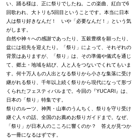
い、踊る様は、正に祭りでしたね。この楽曲、紅白で6
回歌われ、大トリも5回目ということです。本当に日本
人は祭り好きなんだ！ いや「必要なんだ！」という気
がします。
自然や神々への感謝であったり、五穀豊穣を願ったり、
盆には祖先を迎えたり。「祭り」によって、それぞれの
背景はありますが、「祭り」は、その準備や儀式を通じ
て、郷土・地域を結び、人と人をつないでくれてもいま
す。何十万人もの人出となる祭りから小さな集落に受け
継がれる祭り、千年以上続く祭りから現代になって形づ
くられたフェスティバルまで。今回の『YUCARI』は、
日本の「祭り」特集です。
祭りのルーツ、神輿・山車のうんちく、祭りを守り受け
継ぐ人々の話、全国のお薦めお祭りガイドまで。なぜ、
「祭り」が日本人のこころに響くのか？ 答えが見つか
る一冊になるはずです。