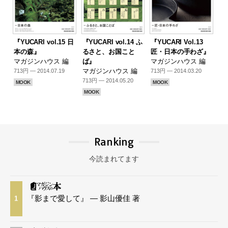
『YUCARI vol.15 日
『YUCARI vol.14 ふ
『YUCARI Vol.13
本の森』
るさと、お国こと
匠・日本の手わざ』
マガジンハウス 編
ば』
マガジンハウス 編
マガジンハウス 編
713円 — 2014.07.19
713円 — 2014.03.20
713円 — 2014.05.20
MOOK
MOOK
MOOK
Ranking
今読まれてます
『影まで愛して』 — 影山優佳 著
1