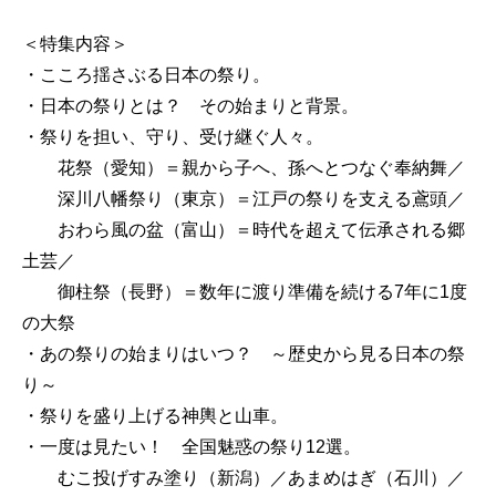
＜特集内容＞
・こころ揺さぶる日本の祭り。
・日本の祭りとは？ その始まりと背景。
・祭りを担い、守り、受け継ぐ人々。
花祭（愛知）＝親から子へ、孫へとつなぐ奉納舞／
深川八幡祭り（東京）＝江戸の祭りを支える鳶頭／
おわら風の盆（富山）＝時代を超えて伝承される郷
土芸／
御柱祭（長野）＝数年に渡り準備を続ける7年に1度
の大祭
・あの祭りの始まりはいつ？ ～歴史から見る日本の祭
り～
・祭りを盛り上げる神輿と山車。
・一度は見たい！ 全国魅惑の祭り12選。
むこ投げすみ塗り（新潟）／あまめはぎ（石川）／