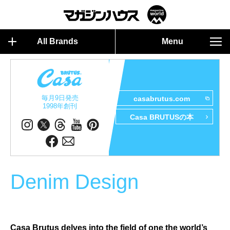
All Brands
Menu
毎月9日発売
casabrutus.com
1998年創刊
Casa BRUTUSの本
Denim Design
Casa Brutus delves into the field of one the world’s