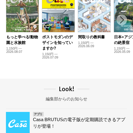
もっと学べる!動物
ポストモダンのデ
間取りの教科書
日本+アジ
園と水族館
ザインを知ってい
の絶景宿
1,150円 —
2026.06.09
ますか?
1,150円 —
1,150円 —
2026.08.07
2026.05.09
1,150円 —
2026.07.09
Look!
編集部からのお知らせ
アプリ
Casa BRUTUSの電子版が定期購読できるアプ
リが登場！