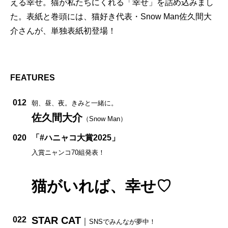
える幸せ。猫が私たちにくれる「幸せ」を詰め込みまし
た。表紙と巻頭には、猫好き代表・Snow Man佐久間大
介さんが、単独表紙初登場！
FEATURES
012
朝、昼、夜。きみと一緒に。
佐久間大介
（Snow Man）
020
「#ハニャコ大賞2025」
入賞ニャンコ70組発表！
猫がいれば、幸せ♡
STAR CAT
022
｜
SNSでみんなが夢中！