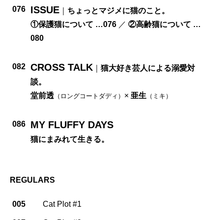
ISSUE
076
｜
ちょっとマジメに猫のこと。
①保護猫について …076
／
②高齢猫について …
080
CROSS TALK
082
｜
猫大好き芸人による溺愛対
談。
堂前透
×
亜生
（ロングコートダディ）
（ミキ）
MY FLUFFY DAYS
086
猫にまみれて生きる。
REGULARS
005
Cat Plot #1