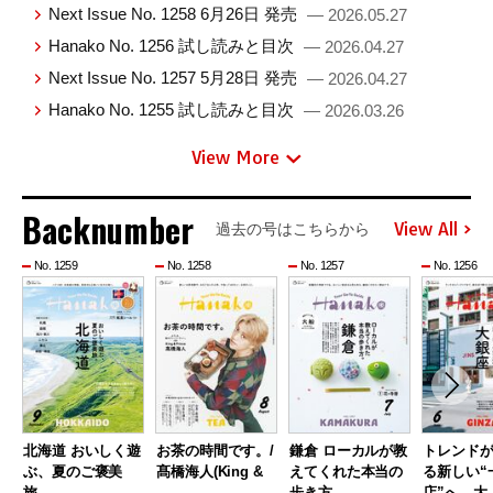
Next Issue No. 1258 6月26日 発売
— 2026.05.27
Hanako No. 1256 試し読みと目次
— 2026.04.27
Next Issue No. 1257 5月28日 発売
— 2026.04.27
Hanako No. 1255 試し読みと目次
— 2026.03.26
View More
Backnumber
View All
過去の号はこちらから
No. 1259
No. 1258
No. 1257
No. 1256
北海道 おいしく遊
お茶の時間です。/
鎌倉 ローカルが教
トレンド
ぶ、夏のご褒美
髙橋海人(King &
えてくれた本当の
る新しい“
旅。
…
歩き方 …
店”へ。大