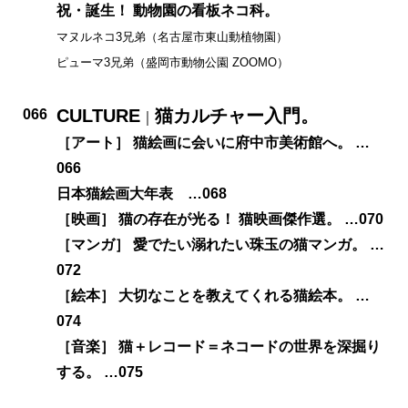
祝・誕生！ 動物園の看板ネコ科。
マヌルネコ3兄弟（名古屋市東山動植物園）
ピューマ3兄弟（盛岡市動物公園 ZOOMO）
CULTURE
猫カルチャー入門。
066
｜
［アート］ 猫絵画に会いに府中市美術館へ。 …
066
日本猫絵画大年表 …068
［映画］ 猫の存在が光る！ 猫映画傑作選。 …070
［マンガ］ 愛でたい溺れたい珠玉の猫マンガ。 …
072
［絵本］ 大切なことを教えてくれる猫絵本。 …
074
［音楽］ 猫＋レコード＝ネコードの世界を深掘り
する。 …075