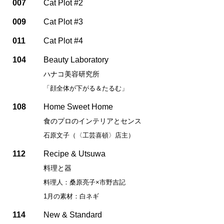
007
Cat Plot #2
009
Cat Plot #3
011
Cat Plot #4
104
Beauty Laboratory
ハナコ美容研究所
「顔全体が下がる＆たるむ」
108
Home Sweet Home
食のプロのインテリアとセンス
石原文子（〈工芸喜頓〉店主）
112
Recipe & Utsuwa
料理と器
料理人：桑原亮子×市野吉記
1月の素材：白ネギ
114
New & Standard