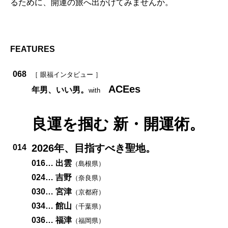
るために、開運の旅へ出かけてみませんか。
FEATURES
068
［ 眼福インタビュー ］
ACEes
年男、いい男。
with
良運を掴む 新・開運術。
2026年、目指すべき聖地。
014
016…
出雲
（島根県）
024…
吉野
（奈良県）
030…
宮津
（京都府）
034…
館山
（千葉県）
036…
福津
（福岡県）