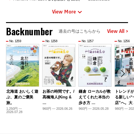
View More
Backnumber
View All
過去の号はこちらから
No. 1259
No. 1258
No. 1257
No. 1256
北海道 おいしく遊
お茶の時間です。/
鎌倉 ローカルが教
トレンド
ぶ、夏のご褒美
髙橋海人(King &
えてくれた本当の
る新しい“
旅。
…
歩き方 …
店”へ。大
1,250円 —
960円 — 2026.06.26
960円 — 2026.05.28
980円 — 202
2026.07.28