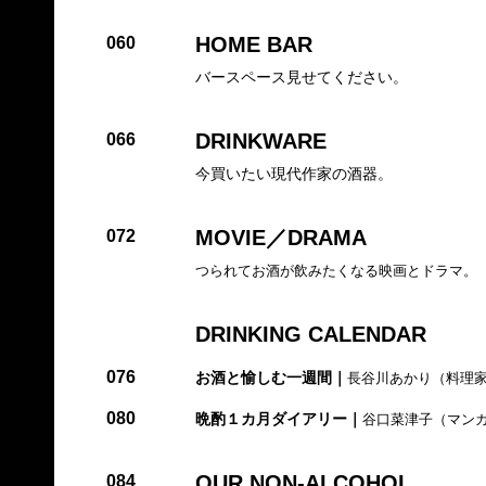
HOME BAR
060
バースペース見せてください。
DRINKWARE
066
今買いたい現代作家の酒器。
MOVIE／DRAMA
072
つられてお酒が飲みたくなる映画とドラマ。
DRINKING CALENDAR
076
お酒と愉しむ一週間｜
長谷川あかり（料理
080
晩酌１カ月ダイアリー｜
谷口菜津子（マン
OUR NON-ALCOHOL
084