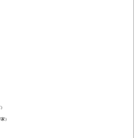
家）
ガ家）