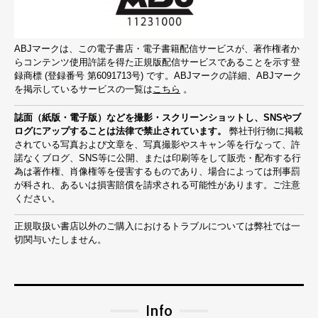
ABJマークは、この電子書店・電子書籍配信サービスが、著作権者か
らコンテンツ使用許諾を得た正規版配信サービスであることを示す登
録商標 (登録番号 第6091713号) です。ABJマークの詳細、ABJマーク
を掲示しているサービスの一覧は
こちら
。
誌面（紙版・電子版）などを撮影・スクリーンショットし、SNSやブ
ログにアップすることは法律で禁止されています。
弊社刊行物に掲載
されている写真および文章を、写真撮影やスキャン等を行なって、許
諾なくブログ、SNS等に公開、または印刷等をして販売・配布する行
為は著作権、肖像権等を侵害するものであり、場合によっては刑事罰
が科され、あるいは損害賠償を請求される可能性があります。ご注意
ください。
正規取扱い書店以外のご購入におけるトラブルについては弊社では一
切関与いたしません。
Info