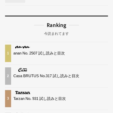
商品・サービス、ウエブサイト等の利用状況を把
握し、当社及び皆様に有益と思われる企業・団体
の情報や調査等をお届けするため。
なお、収集した個人情報のうち、市町村などの名
Ranking
称及び郵便番号、金融機関の名称あるいはクレジ
今読まれてます
ットカードの有効期限等に変更があり、商品のお
届けやご請求を行ううえで支障がある場合には、
当社が登録情報を変更させていただく場合もあり
anan No. 2507 試し読みと目次
1
ます。
また、収集した個人情報は、当社が管理するその
他の情報と関連付けられることがあります。たと
Casa BRUTUS No.317 試し読みと目次
2
えば当社が発行している定期刊行物の管理システ
ム等とつき合わせ、利用者の皆様が定期購読者で
あることの確認等を行うことがあります。
Tarzan No. 931 試し読みと目次
3
ご提供いただいた個人情報は、法令による場合等
正当な理由がある場合あるいは次のいずれかに該