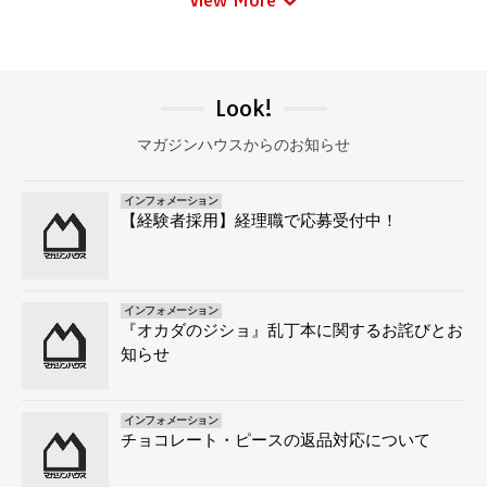
View More
商品・サービス、ウエブサイト等の内容を皆様が
よりご満足いただけるよう改良するため。
商品・サービス、ウエブサイト等の内容を利用者
Look!
に合わせてカスタマイズするため。
マガジンハウスからのお知らせ
皆様が注文された情報や商品等に関する満足度を
調査するため。
インフォメーション
皆様の利用状況を把握し、サービスの改善や新サ
【経験者採用】経理職で応募受付中！
ービスの開発に役立てるため。
ｃ 提供している商品・サービスに関連した情報
などをお届けするため。
インフォメーション
『オカダのジショ』乱丁本に関するお詫びとお
定期刊行物、書籍、デジタルコンテンツ、各種会
知らせ
員制サービス、その他各種サービスのご案内をお
届けするため。
インフォメーション
調査のご協力や各種イベントへのご参加をお願い
チョコレート・ピースの返品対応について
したり、その結果等をご報告するため。