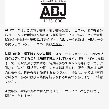
報保護の姿勢について
当社は個人のプライバシーを尊重し、当社の公式
ウェブサイト（以下「当社ウェブサイト」といい
ます）では、ウェブサイトを通じて取得した、ユ
ABJマークは、この電子書店・電子書籍配信サービスが、著作権者か
ーザーの皆様（以下「ユーザー」といいます）の
らコンテンツ使用許諾を得た正規版配信サービスであることを示す登
録商標 (登録番号 第6091713号) です。ABJマークの詳細、ABJマーク
個人情報を、前記「個人情報保護に関する基本方
を掲示しているサービスの一覧は
こちら
。
針」の他、下記の方針に基づいて取り扱います。
誌面（紙版・電子版）などを撮影・スクリーンショットし、SNSやブ
ログにアップすることは法律で禁止されています。
弊社刊行物に掲載
個人情報の保護
されている写真および文章を、写真撮影やスキャン等を行なって、許
諾なくブログ、SNS等に公開、または印刷等をして販売・配布する行
当社ウェブサイトにアクセスするユーザーから提
為は著作権、肖像権等を侵害するものであり、場合によっては刑事罰
供されたすべての個人情報は、適切な保護、安全
が科され、あるいは損害賠償を請求される可能性があります。ご注意
ください。
措置をもって、漏洩、紛失、毀損、またこれらの
個人情報に対する不正なアクセスを防止すること
正規取扱い書店以外のご購入におけるトラブルについては弊社では一
切関与いたしません。
に努めます。また、ユーザーからの個人情報に関
する、利用目的の確認および登録内容の確認、訂