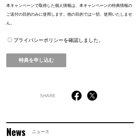
本キャンペーンで取得した個人情報は、本キャンペーンの特典情報の
め従業員に周知を徹底いたします。また、取引先
ご送付の目的のみに使用します。他の目的では一切、使用いたしませ
等についても個人情報の取扱いについて法令等を
ん。
遵守することを要請するとともに、必要に応じ監
督・指導・協議をいたします。
プライバシーポリシーを確認しました。
個人情報管理責任者を置き、個人情報の取扱い等
について安全管理体制を実効あるものといたしま
す。
個人情報の収集に際しては、予め収集・利用目的
をお知らせするとともに、その範囲における適正
利用をいたします。収集した個人情報は次の目的
で利用いたします。
SHARE
ａ ご購入・ご登録いただいた商品・サービスの
お申し込みの確認やお届けをするため。
雑誌・書籍などのご購入の確認やお届けをするた
News
ニュース
め。