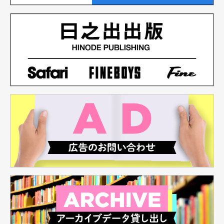
と取り交わし必要かつ適切な監督を行います。
法令などの定めにより開示を要求された場合。
個人情報の改ざん・漏洩・不正アクセス等を防止
するために、人的・技術的に必要な措置を講じま
す。
当社の保有個人データについて、その情報をご提
供いただいたご本人から、開示・訂正・削除・利
用停止の依頼を受けた場合は、ご本人であること
が確認されしだい迅速な処理を心がけ法令にのっ
とり速やかな対応をするようにいたします。詳し
くは「保有個人情報の開示・訂正等について」を
ご覧ください。
当社が策定した個人情報の安全管理等に関する規
定や運用マニュアルについては、その実効性が継
続されるよう従業員等に周知を行い、適宜見直し
等の措置を講じて安全管理体制の維持に努めま