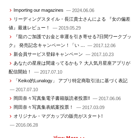
イベントやセミナーなどのお申し込みの確認やメ
Importing our magazines
— 2024.06.06
ールを配信するため。
リーディングスタイル・⾧江貴士さんによる 『女の偏差
電子メール配信サービスのお申し込みの確認やメ
値』最速レビュー！
ールを配信するため。
— 2019.05.29
各種会員制サービスへの登録の確認やメールを配
『龍のご加護でお金と幸運を引き寄せる7日間ワークブッ
信するため。
ク』 発売記念キャンペーン！「い …
— 2017.12.06
各種商品・サービスのご請求、お支払いとその確
新会員サービス登録キャンペーン
— 2017.10.23
認をするため。
あなたの星座は間違ってるかも？ 大人気月星座アプリが
ご購読いただいている定期刊行物の継続購読など
配信開始！
— 2017.07.10
のご案内をお届けするため。
「Keiko的Lunalogy」 アプリ特定商取引法に基づく表記
ご協力いただいた調査等に対して謝礼等をお送り
— 2017.07.10
するため。
岡田奈々写真集電子書籍版読者投票!!
— 2017.06.06
ご応募いただいた懸賞等に対する景品等をお送り
岡田奈々写真集表紙案投票！
— 2017.03.09
するため。
オリジナル・マグカップの販売がスタート!
ｂ ご利用いただいている商品・サービスの提
— 2016.06.28
供・改良や新たなサービスを開発するため。