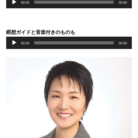
00:00
00:00
声
プ
レ
瞑想ガイドと音楽付きのものも
ー
音
ヤ
00:00
00:00
声
ー
プ
レ
ー
ヤ
ー