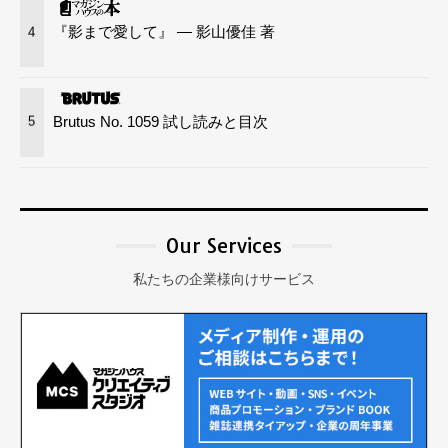
当する場合を除き、第三者へ提供することをいた
『影まで愛して』 — 影山優佳 著
4
しません。
お客様の事前の同意がある場合。
個人を識別し得ない「統計データ」として開示す
Brutus No. 1059 試し読みと目次
る場合。
5
「匿名加工情報」（法令・規則に従い個人を識別
し得ないように加工し、取り扱われるもの）とし
て開示する場合。
有料サービスのご利用や商品注文等に伴うクレジ
Our Services
ットカード等の決済手続に際してユーザーの銀行
私たちの企業様向けサービス
口座やクレジットカード等の正当性を金融機関、
カード会社等に確認する場合。
利用目的の達成に必要な範囲内で個人情報の取扱
いを第三者に委託する場合。なお、個人情報の処
理を外部に委託する場合は、適正な委託先を選定
するとともに個人情報保護に関する契約を委託先