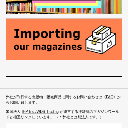
す。
当社では、社会情勢の変化、技術の進歩、個人情
報保護法等の関係法令の改正等に応じ、このプラ
イバシーポリシーを継続的に改善するために、事
前の予告なく更新または変更する場合がありま
す。当社がプライバシーポリシーを変更した場合
にはすみやかに公開いたします。
なお、個人情報保護法第66条第1項に規定されて
いる、報道または著述の用に供する目的における
個人情報の取扱いについては、この基本方針の対
象となるものではありません。
マガジンハウスの公式ウェブサイトに
弊社が刊行する出版物・販売商品に関するお問い合わせは《
FAQ
》か
らお願い致します。
おけるプライバシーポリシー
米国法人
IHP Inc./WDS Trading
が運営する洋雑誌のマガジンワール
magazineworld.jpをはじめ、当社が刊行する雑誌
ドと相互リンクしています。 （＊弊社とは別法人です。）
や書籍などの各公式ウェブサイト使用上の個人情