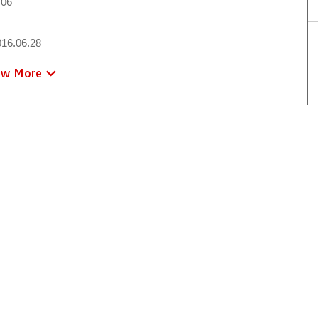
.06
16.06.28
ew More