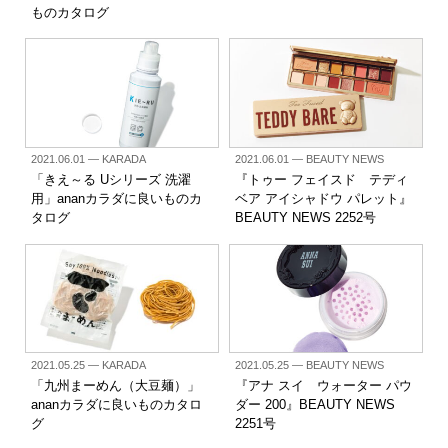
ものカタログ
2021.06.01
— KARADA
2021.06.01
— BEAUTY NEWS
「きえ～る Uシリーズ 洗濯
『トゥー フェイスド テディ
用」ananカラダに良いものカ
ベア アイシャドウ パレット』
タログ
BEAUTY NEWS 2252号
2021.05.25
— KARADA
2021.05.25
— BEAUTY NEWS
「九州まーめん（大豆麺）」
『アナ スイ ウォーター パウ
ananカラダに良いものカタロ
ダー 200』BEAUTY NEWS
グ
2251号