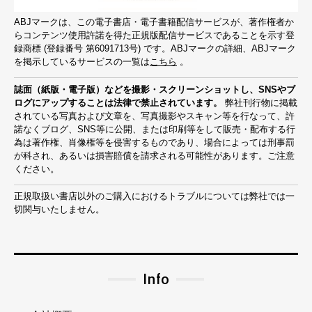
ABJマークは、この電子書店・電子書籍配信サービスが、著作権者か
らコンテンツ使用許諾を得た正規版配信サービスであることを示す登
録商標 (登録番号 第6091713号) です。ABJマークの詳細、ABJマーク
を掲示しているサービスの一覧は
こちら
。
誌面（紙版・電子版）などを撮影・スクリーンショットし、SNSやブ
ログにアップすることは法律で禁止されています。
弊社刊行物に掲載
されている写真および文章を、写真撮影やスキャン等を行なって、許
諾なくブログ、SNS等に公開、または印刷等をして販売・配布する行
為は著作権、肖像権等を侵害するものであり、場合によっては刑事罰
が科され、あるいは損害賠償を請求される可能性があります。ご注意
ください。
正規取扱い書店以外のご購入におけるトラブルについては弊社では一
切関与いたしません。
Info