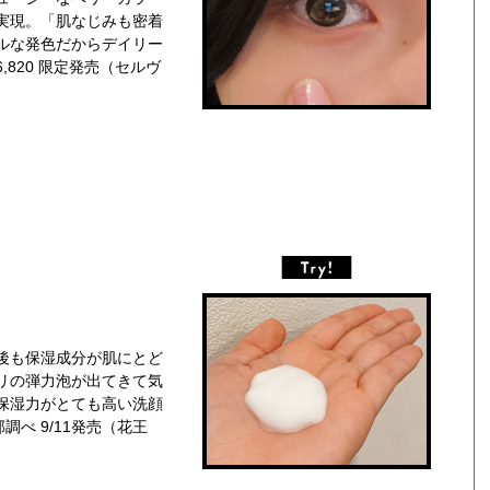
実現。「肌なじみも密着
ルな発色だからデイリー
,820 限定発売（セルヴ
後も保湿成分が肌にとど
リの弾力泡が出てきて気
保湿力がとても高い洗顔
部調べ 9/11発売（花王