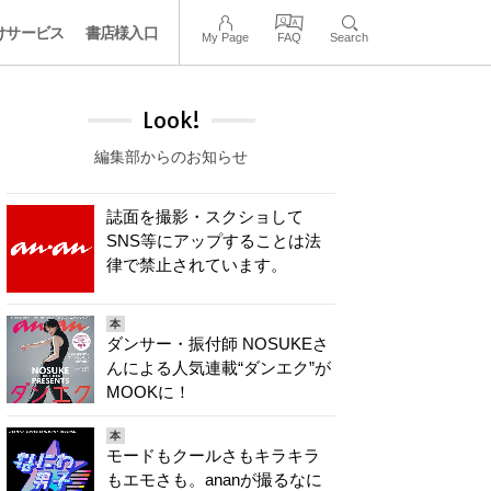
けサービス
書店様入口
My Page
FAQ
Search
Look!
編集部からのお知らせ
誌面を撮影・スクショして
SNS等にアップすることは法
律で禁止されています。
本
ダンサー・振付師 NOSUKEさ
んによる人気連載“ダンエク”が
MOOKに！
本
モードもクールさもキラキラ
もエモさも。ananが撮るなに