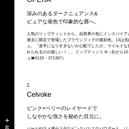
深みのあるダークニュアンス&
ピュアな発色で印象的な唇へ。
人気のリップティントから、自然界の色にインスパイア
過去に限定で登場したブラウンフィグの復刻色。13は
ュ。「派手になりすぎないか心配でしたが、マイルドな
れられるのが嬉しい！」。リップティント N（右から10、1
ュ☎0120・371367）
2.
Celvoke
ピンク×ベリーのレイヤードで
しなやかな強さを秘めた目元に。
パールやラメ感が上品なピンクバリエのパウダーと、ジ