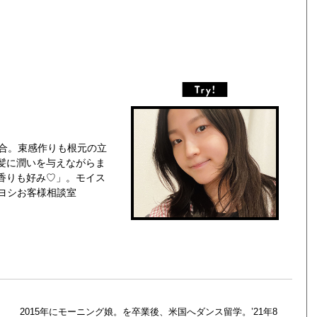
配合。束感作りも根元の立
髪に潤いを与えながらま
香りも好み♡」。モイス
トキヨシお客様相談室
2015年にモーニング娘。を卒業後、米国へダンス留学。’21年8