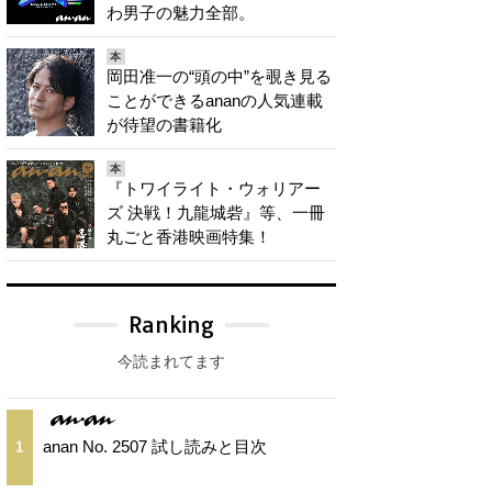
わ男子の魅力全部。
本
岡田准一の“頭の中”を覗き見る
ことができるananの人気連載
が待望の書籍化
本
『トワイライト・ウォリアー
ズ 決戦！九龍城砦』等、一冊
丸ごと香港映画特集！
Ranking
今読まれてます
anan No. 2507 試し読みと目次
1