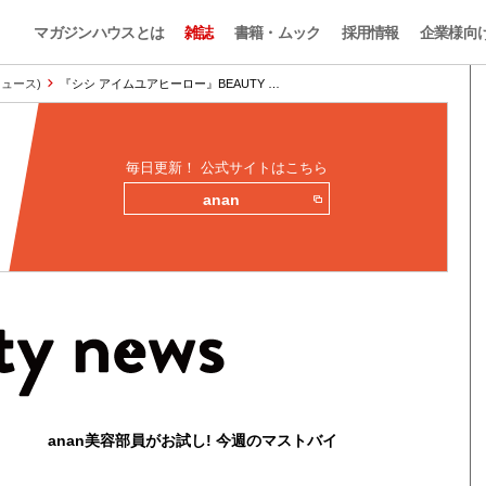
マガジンハウスとは
雑誌
書籍・ムック
採用情報
企業様向
ィニュース)
『シシ アイムユアヒーロー』BEAUTY …
毎日更新！ 公式サイトはこちら
anan
anan美容部員がお試し! 今週のマストバイ