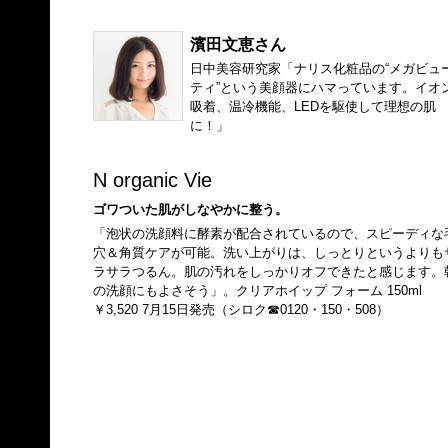
濱田文恵さん
日中美容研究家「ナリス化粧品の“メガビュ
ティ”という美顔器にハマっています。イオ
吸着、温冷機能、LEDを駆使して理想の肌
に！」
N organic Vie
ゴワついた肌がしなやかに整う。
「泡状の洗顔料に酵素が配合されているので、スピーディな
穴＆角質ケアが可能。洗い上がりは、しっとりというよりも
ラサラつるん。肌の汚れをしっかりオフできたと感じます。
の洗顔にもよさそう」。クリアホイップ フォーム 150ml
￥3,520 7月15日発売（シロク☎0120・150・508）