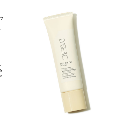
ウ
ン
の
え
タ
ス