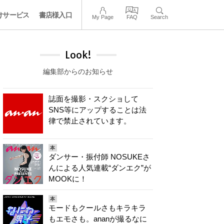
けサービス
書店様入口
My Page
FAQ
Search
Look!
編集部からのお知らせ
誌面を撮影・スクショして
SNS等にアップすることは法
律で禁止されています。
本
ダンサー・振付師 NOSUKEさ
んによる人気連載“ダンエク”が
MOOKに！
本
モードもクールさもキラキラ
もエモさも。ananが撮るなに