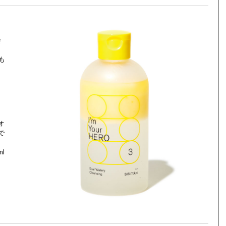
会
も
」
オ
で
l