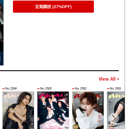
定期購読 (27%OFF)
View All
No. 2504
No. 2503
No. 2502
No. 2501