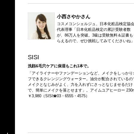
小西さやかさん
コスメコンシェルジュ、日本化粧品検定協
代表理事「日本化粧品検定の累計受験者数
が、86万人を突破。3級は受験無料＆証書も
らえるので、ぜひ挑戦してみてくださいね
SISI
洗顔&毛穴ケアに保湿もこれ1本で。
「アイライナーやファンデーションなど、メイクをしっかり
フできるクレンジングウォーター。油分が配合されているの
メイクとなじみがよく、力を入れずにさっとなじませるだけ
で、簡単にメイクを落とせます」。アイムユアヒーロー 230m
￥3,980（SISI☎03・6555・4575）