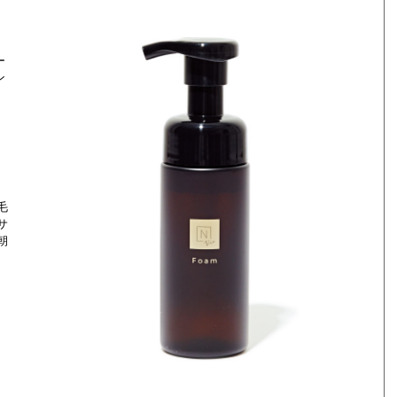
ー
ン
毛
サ
朝