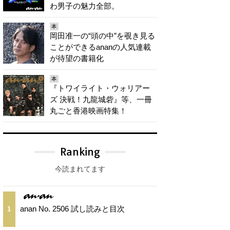
わ男子の魅力全部。
本
岡田准一の“頭の中”を覗き見る
ことができるananの人気連載
が待望の書籍化
本
『トワイライト・ウォリアー
ズ 決戦！九龍城砦』等、一冊
丸ごと香港映画特集！
Ranking
今読まれてます
anan No. 2506 試し読みと目次
1