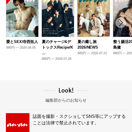
愛とSEX/寺西拓人
夏のチャージ&デ
夏の癒し旅
整う腸活20
トックスRecipe/K
2026/NEWS
島健
980円 — 2026.08.05
…
880円 — 2026.07.22
880円 — 202
880円 — 2026.07.29
Look!
編集部からのお知らせ
誌面を撮影・スクショしてSNS等にアップする
ことは法律で禁止されています。