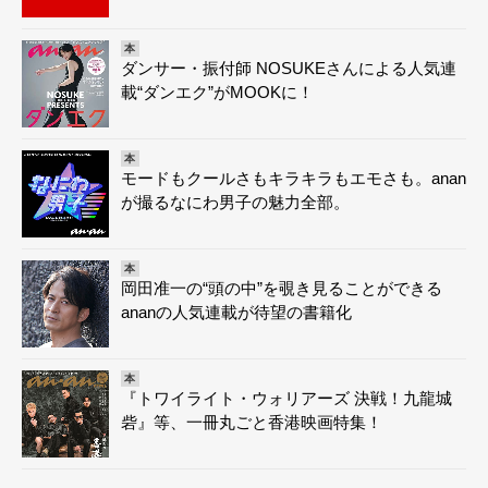
本
ダンサー・振付師 NOSUKEさんによる人気連
載“ダンエク”がMOOKに！
本
モードもクールさもキラキラもエモさも。anan
が撮るなにわ男子の魅力全部。
本
岡田准一の“頭の中”を覗き見ることができる
ananの人気連載が待望の書籍化
本
『トワイライト・ウォリアーズ 決戦！九龍城
砦』等、一冊丸ごと香港映画特集！