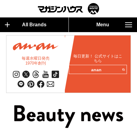
All Brands
Menu
毎日更新！ 公式サイトはこ
毎週水曜日発売
ちら
1970年創刊
anan