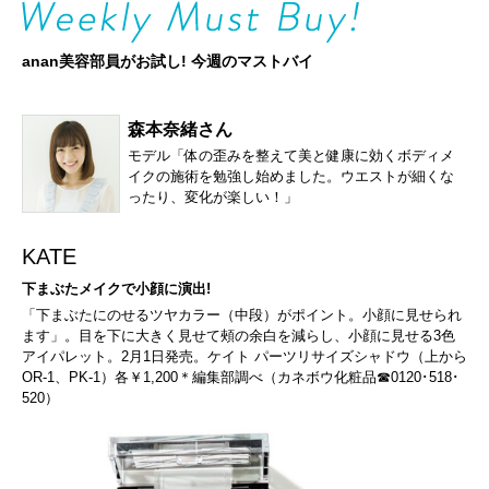
anan美容部員がお試し! 今週のマストバイ
森本奈緒さん
モデル「体の歪みを整えて美と健康に効くボディメ
イクの施術を勉強し始めました。ウエストが細くな
ったり、変化が楽しい！」
KATE
下まぶたメイクで小顔に演出!
「下まぶたにのせるツヤカラー（中段）がポイント。小顔に見せられ
ます」。目を下に大きく見せて頰の余白を減らし、小顔に見せる3色
アイパレット。2月1日発売。ケイト パーツリサイズシャドウ（上から
OR-1、PK-1）各￥1,200＊編集部調べ（カネボウ化粧品☎0120･518･
520）