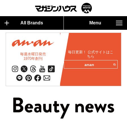
All Brands
Menu
毎日更新！ 公式サイトはこ
毎週水曜日発売
ちら
1970年創刊
anan