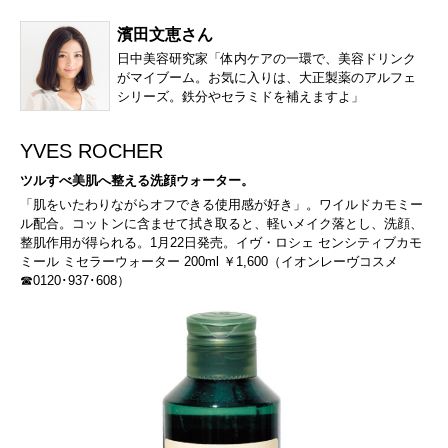
濱田文恵さん
日中美容研究家「体内ケアの一環で、美容ドリンク
がマイブーム。お気に入りは、大正製薬のアルフェ
シリーズ。鉄分やセラミドを補えますよ」
YVES ROCHER
ツルすべ美肌へ整える洗顔ウォーター。
「肌をいたわりながらオフできる使用感が好き」。ワイルドカモミー
ル配合。コットンに含ませて拭き取ると、軽いメイク落とし、洗顔、
整肌作用が得られる。1月22日発売。イヴ・ロシェ センシティブカモ
ミール ミセラーウォーター 200ml ￥1,600（イオンレーヴコスメ
☎0120･937･608）