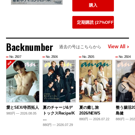
購入
定期購読 (27%OFF)
Backnumber
View All
過去の号はこちらから
No. 2507
No. 2506
No. 2505
No. 2504
愛とSEX/寺西拓人
夏のチャージ&デ
夏の癒し旅
整う腸活20
トックスRecipe/K
2026/NEWS
島健
980円 — 2026.08.05
…
880円 — 2026.07.22
880円 — 202
880円 — 2026.07.29