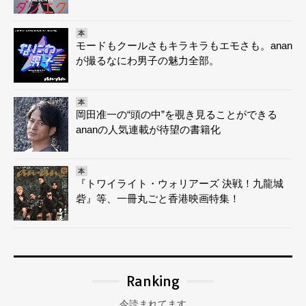
本
モードもクールさもキラキラもエモさも。anan
が撮るなにわ男子の魅力全部。
本
岡田准一の“頭の中”を覗き見ることができる
ananの人気連載が待望の書籍化
本
『トワイライト・ウォリアーズ 決戦！九龍城
砦』等、一冊丸ごと香港映画特集！
Ranking
今読まれてます