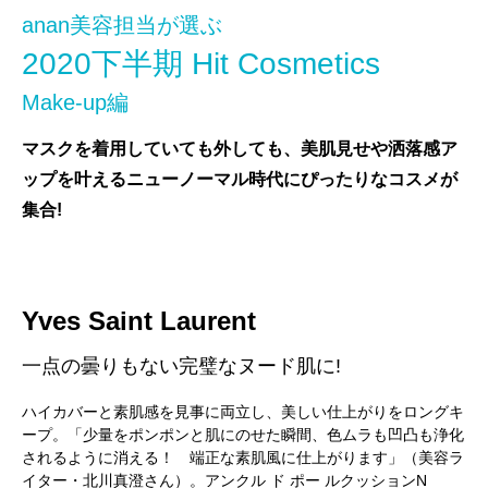
anan美容担当が選ぶ
2020下半期 Hit Cosmetics
Make-up編
マスクを着用していても外しても、美肌見せや洒落感ア
ップを叶えるニューノーマル時代にぴったりなコスメが
集合!
Yves Saint Laurent
一点の曇りもない完璧なヌード肌に!
ハイカバーと素肌感を見事に両立し、美しい仕上がりをロングキ
ープ。「少量をポンポンと肌にのせた瞬間、色ムラも凹凸も浄化
されるように消える！ 端正な素肌風に仕上がります」（美容ラ
イター・北川真澄さん）。アンクル ド ポー ルクッションN