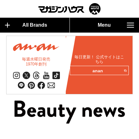
All Brands
Menu
毎日更新！ 公式サイトはこ
毎週水曜日発売
ちら
1970年創刊
anan