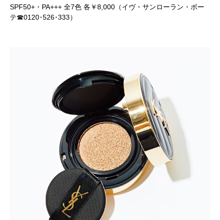
SPF50+・PA+++ 全7色 各￥8,000（イヴ・サンローラン・ボー
テ☎0120･526･333）