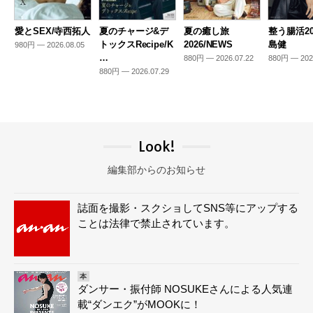
愛とSEX/寺西拓人
夏のチャージ&デ
夏の癒し旅
整う腸活20
トックスRecipe/K
2026/NEWS
島健
980円 — 2026.08.05
…
880円 — 2026.07.22
880円 — 202
880円 — 2026.07.29
Look!
編集部からのお知らせ
誌面を撮影・スクショしてSNS等にアップする
ことは法律で禁止されています。
本
ダンサー・振付師 NOSUKEさんによる人気連
載“ダンエク”がMOOKに！