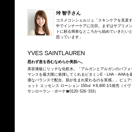
垰 智子さん
コスメコンシェルジュ「スキンケアを見直
中でインナーケアに注目。まずはサプリメ
トに頼る簡単なところから始めていきたい
思っています」
YVES SAINTLAUREN
思わず息を呑むなめらか美肌へ。
美容液級にリッチな化粧水。「アルガンとアルガンのパフォ
マンスを最大限に発揮してくれるビタミンE・LHA・AHAを
適なバランスで配合。肌が生まれ変わるのを実感」。ピュア
ョット エッセンス ローション 150㎖ ￥8,400 1/1発売（イヴ
サンローラン・ボーテ☎0120･526･333）