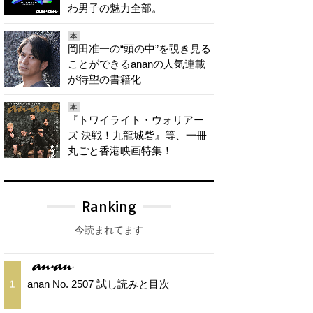
わ男子の魅力全部。
本
岡田准一の“頭の中”を覗き見る
ことができるananの人気連載
が待望の書籍化
本
『トワイライト・ウォリアー
ズ 決戦！九龍城砦』等、一冊
丸ごと香港映画特集！
Ranking
今読まれてます
anan No. 2507 試し読みと目次
1