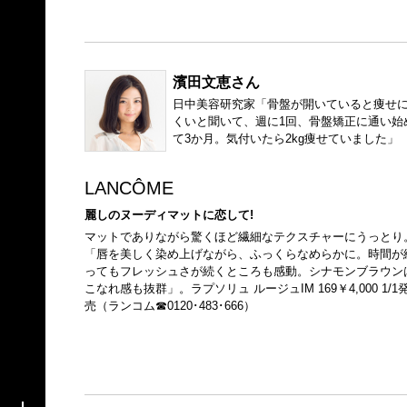
濱田文恵さん
日中美容研究家「骨盤が開いていると痩せ
くいと聞いて、週に1回、骨盤矯正に通い始
て3か月。気付いたら2kg痩せていました」
LANCÔME
麗しのヌーディマットに恋して!
マットでありながら驚くほど繊細なテクスチャーにうっとり
「唇を美しく染め上げながら、ふっくらなめらかに。時間が
ってもフレッシュさが続くところも感動。シナモンブラウン
こなれ感も抜群」。ラプソリュ ルージュIM 169￥4,000 1/1
売（ランコム☎0120･483･666）