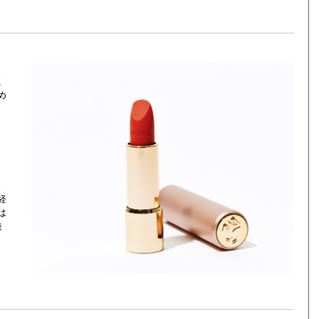
に
め
。
経
は
発