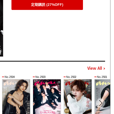
定期購読 (27%OFF)
View All
No. 2504
No. 2503
No. 2502
No. 2501