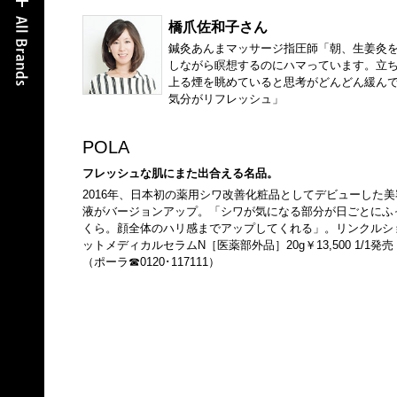
橋爪佐和子さん
鍼灸あんまマッサージ指圧師「朝、生姜灸
しながら瞑想するのにハマっています。立
上る煙を眺めていると思考がどんどん緩ん
気分がリフレッシュ」
POLA
フレッシュな肌にまた出合える名品。
2016年、日本初の薬用シワ改善化粧品としてデビューした美
液がバージョンアップ。「シワが気になる部分が日ごとにふ
くら。顔全体のハリ感までアップしてくれる」。リンクルシ
ットメディカルセラムN［医薬部外品］20g￥13,500 1/1発売
（ポーラ☎0120･117111）