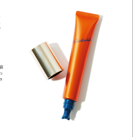
を
ち
で
容
っ
ョ