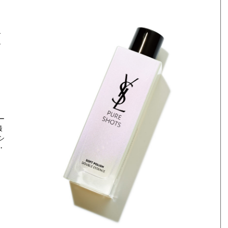
す
ン
と
ー
最
シ
・