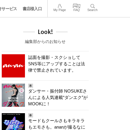
けサービス
書店様入口
My Page
FAQ
Search
Look!
編集部からのお知らせ
誌面を撮影・スクショして
SNS等にアップすることは法
律で禁止されています。
本
ダンサー・振付師 NOSUKEさ
んによる人気連載“ダンエク”が
MOOKに！
本
モードもクールさもキラキラ
もエモさも。ananが撮るなに