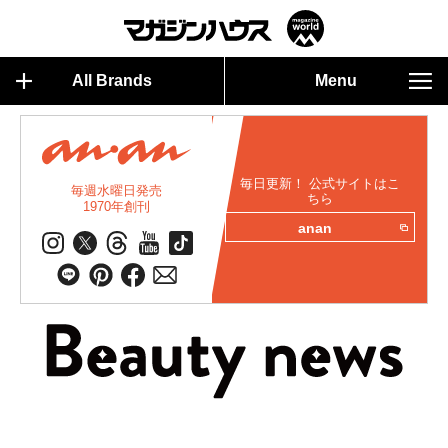
All Brands
Menu
毎日更新！ 公式サイトはこ
毎週水曜日発売
ちら
1970年創刊
anan