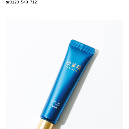
☎0120･540･712）