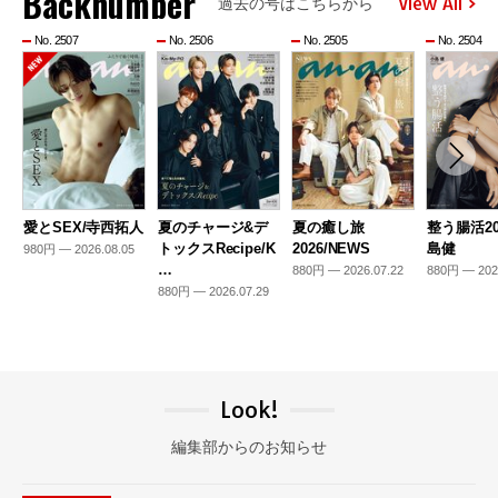
Backnumber
View All
過去の号はこちらから
No. 2507
No. 2506
No. 2505
No. 2504
愛とSEX/寺西拓人
夏のチャージ&デ
夏の癒し旅
整う腸活20
トックスRecipe/K
2026/NEWS
島健
980円 — 2026.08.05
…
880円 — 2026.07.22
880円 — 202
880円 — 2026.07.29
Look!
編集部からのお知らせ