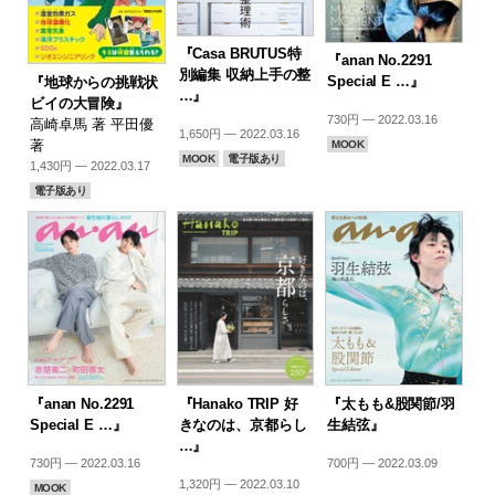
『Casa BRUTUS特
『anan No.2291
別編集 収納上手の整
Special E …』
『地球からの挑戦状
…』
ビイの大冒険』
730円 — 2022.03.16
高崎卓馬 著 平田優
1,650円 — 2022.03.16
著
MOOK
MOOK
電子版あり
1,430円 — 2022.03.17
電子版あり
『anan No.2291
『Hanako TRIP 好
『太もも&股関節/羽
Special E …』
きなのは、京都らし
生結弦』
…』
730円 — 2022.03.16
700円 — 2022.03.09
1,320円 — 2022.03.10
MOOK