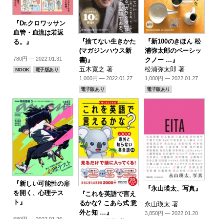
『Dr.クロワッサン
血管・血流は若返
『捨てない生きかた
『新100のきほん 松
る。』
(マガジンハウス新
浦弥太郎のベーシッ
780円 — 2022.01.31
書)』
クノー …』
五木寛之 著
松浦弥太郎 著
MOOK
電子版あり
1,000円 — 2022.01.27
1,000円 — 2022.01.27
電子版あり
電子版あり
『新しい可能性の扉
『永山瑛太、写真』
を開く、心理テス
『これを英語で言え
ト』
るかな? こあら式 意
永山瑛太 著
外と知 …』
3,850円 — 2022.01.20