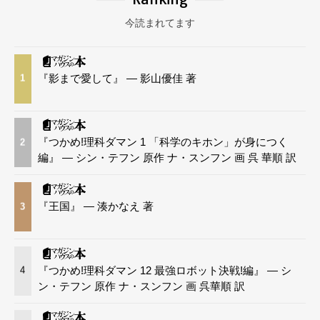
今読まれてます
『影まで愛して』 — 影山優佳 著
1
『つかめ!理科ダマン 1 「科学のキホン」が身につく
2
編』 — シン・テフン 原作 ナ・スンフン 画 呉 華順 訳
『王国』 — 湊かなえ 著
3
『つかめ!理科ダマン 12 最強ロボット決戦!編』 — シ
4
ン・テフン 原作 ナ・スンフン 画 呉華順 訳