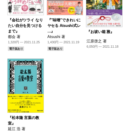
『会社がツライ なり
『″味噌″できれいに
たい自分を見つける
ヤセる Atsushi式レ
まで』
…』
『お祓い箱 雅』
都会 著
Atsushi 著
江原啓之 著
1,320円 — 2021.11.25
1,430円 — 2021.11.19
6,050円 — 2021.11.18
電子版あり
電子版あり
『松本隆 言葉の教
室』
延江 浩 著