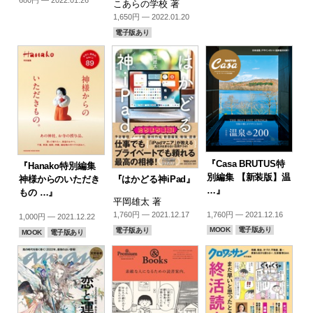
680円 — 2022.01.26
こあらの学校 著
1,650円 — 2022.01.20
電子版あり
『Casa BRUTUS特
『Hanako特別編集
別編集 【新装版】温
『はかどる神iPad』
神様からのいただき
…』
もの …』
平岡雄太 著
1,760円 — 2021.12.16
1,760円 — 2021.12.17
1,000円 — 2021.12.22
MOOK
電子版あり
電子版あり
MOOK
電子版あり