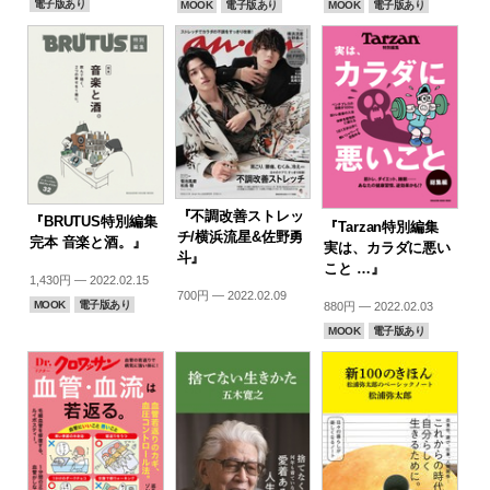
電子版あり
MOOK
電子版あり
MOOK
電子版あり
『不調改善ストレッ
『BRUTUS特別編集
『Tarzan特別編集
チ/横浜流星&佐野勇
完本 音楽と酒。』
実は、カラダに悪い
斗』
こと …』
1,430円 — 2022.02.15
700円 — 2022.02.09
MOOK
電子版あり
880円 — 2022.02.03
MOOK
電子版あり