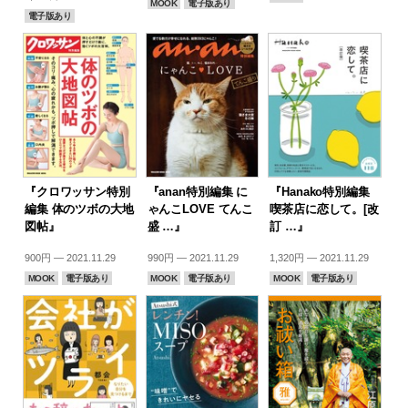
MOOK
電子版あり
電子版あり
『クロワッサン特別
『anan特別編集 に
『Hanako特別編集
編集 体のツボの大地
ゃんこLOVE てんこ
喫茶店に恋して。[改
図帖』
盛 …』
訂 …』
900円 — 2021.11.29
990円 — 2021.11.29
1,320円 — 2021.11.29
MOOK
電子版あり
MOOK
電子版あり
MOOK
電子版あり