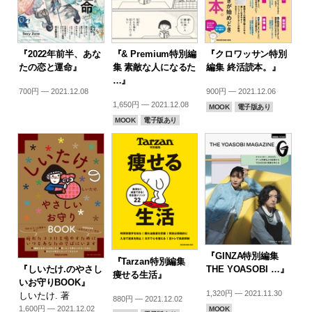
『2022年前半、あな
『& Premium特別編
『クロワッサン特別
たの恋と運命』
集 素敵な人になるた
編集 終活読本。』
…』
700円 — 2021.12.08
900円 — 2021.12.06
1,650円 — 2021.12.08
MOOK
電子版あり
MOOK
電子版あり
『GINZA特別編集
『Tarzan特別編集
『しいたけ.のやさし
THE YOASOBI …』
痩せる生活』
いお守りBOOK』
1,320円 — 2021.11.30
しいたけ. 著
880円 — 2021.12.02
1,600円 — 2021.12.02
MOOK