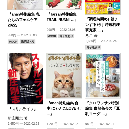
『anan特別編集 私
『Tarzan特別編集
『調理時間0分 朝チ
たちのフェムケア
TRAIL RUNNI …』
ンするだけ 時短料理
2022』
研究家 …』
990円 — 2022.03.03
ろこ 著
990円 — 2022.03.03
MOOK
電子版あり
1,650円 — 2022.02.24
MOOK
電子版あり
電子版あり
『anan特別編集 合
『クロワッサン特別
本 にゃんこLOVE ぜ
編集 白崎茶会の「豆
『スリルライフ』
…』
乳ヨーグ …』
新庄剛志 著
1,650円 — 2022.02.23
1,200円 — 2022.02.22
980円 — 2022.02.21