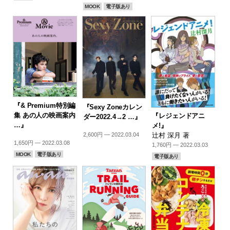
MOOK
電子版あり
『& Premium特別編
『Sexy Zoneカレン
集 あの人の映画案内
『レジェンドアニ
ダー2022.4→2 …』
…』
メ!』
2,600円 — 2022.03.04
辻村 深月 著
1,650円 — 2022.03.08
1,760円 — 2022.03.03
MOOK
電子版あり
電子版あり