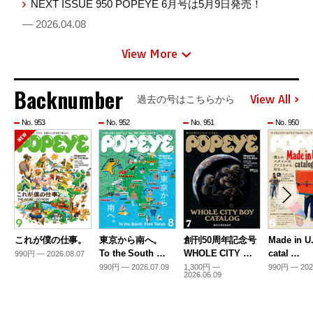
NEXT ISSUE 950 POPEYE 6月号は5月9日発売！
— 2026.04.08
View More
Backnumber
View All
過去の号はこちらから
No. 953
No. 952
No. 951
No. 950
これが僕の仕事。
東京から南へ。
創刊50周年記念号
Made in U
To the South …
WHOLE CITY …
catal …
990円 — 2026.08.07
990円 — 2026.07.09
1,300円 —
990円 — 202
2026.06.09