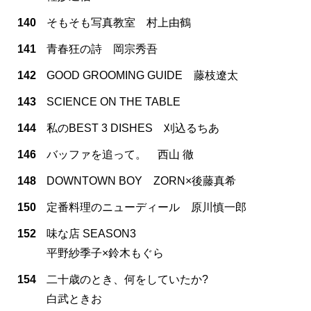
140
そもそも写真教室 村上由鶴
141
青春狂の詩 岡宗秀吾
142
GOOD GROOMING GUIDE 藤枝遼太
143
SCIENCE ON THE TABLE
144
私のBEST 3 DISHES 刈込るちあ
146
バッファを追って。 西山 徹
148
DOWNTOWN BOY ZORN×後藤真希
150
定番料理のニューディール 原川慎一郎
152
味な店 SEASON3
平野紗季子×鈴木もぐら
154
二十歳のとき、何をしていたか?
白武ときお