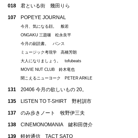
018
君といる街 幾田りら
107
POPEYE JOURNAL
今月、気になる顔。 般若
ONGAKU 三題噺 松永良平
今月の副読書。 パンス
ミュージック考現学 高橋芳朗
大人になりましょう。 tofubeats
MOVIE NUT CLUB 鈴木竜也
聞こえるニューヨーク PETER ARKLE
131
20406 今月の欲しいもの 20。
135
LISTEN TO T-SHIRT 野村訓市
137
のみ歩きノート 牧野伊三夫
138
CINEMONOMANIA 鍵和田啓介
139
軽妙通信 TACT SATO