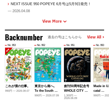
NEXT ISSUE 950 POPEYE 6月号は5月9日発売！
— 2026.04.08
View More
Backnumber
View All
過去の号はこちらから
No. 953
No. 952
No. 951
No. 950
これが僕の仕事。
東京から南へ。
創刊50周年記念号
Made in U
To the South …
WHOLE CITY …
catal …
990円 — 2026.08.07
990円 — 2026.07.09
1,300円 —
990円 — 202
2026.06.09