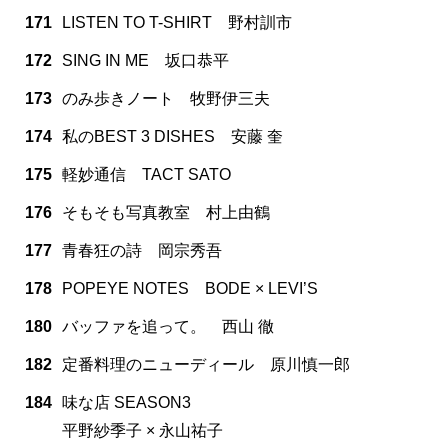
171
LISTEN TO T-SHIRT 野村訓市
172
SING IN ME 坂口恭平
173
のみ歩きノート 牧野伊三夫
174
私のBEST 3 DISHES 安藤 奎
175
軽妙通信 TACT SATO
176
そもそも写真教室 村上由鶴
177
青春狂の詩 岡宗秀吾
178
POPEYE NOTES BODE × LEVI’S
180
バッファを追って。 西山 徹
182
定番料理のニューディール 原川慎一郎
184
味な店 SEASON3
平野紗季子 × 永山祐子