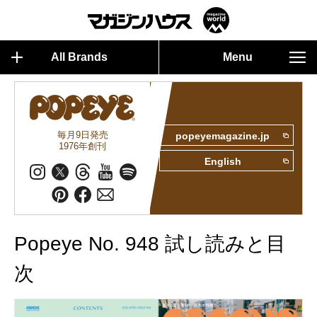
All Brands
Menu
毎月9日発売
popeyemagazine.jp
1976年創刊
English
Popeye No. 948 試し読みと目
次