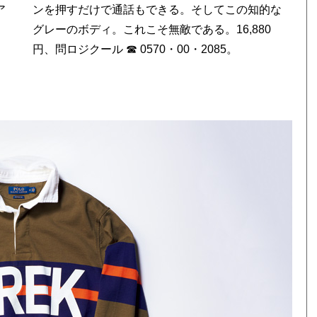
ア
な
円、問ロジクール ☎ 0570・00・2085。