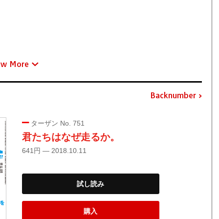
ew More
Backnumber
ターザン No. 751
君たちはなぜ走るか。
641円 — 2018.10.11
試し読み
購入