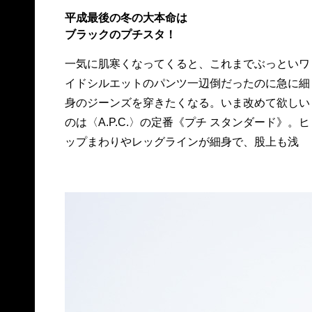
平成最後の冬の大本命は
ブラックのプチスタ！
一気に肌寒くなってくると、これまでぶっといワ
め。ただ、ぴったぴたというほどでもなく、その
イドシルエットのパンツ一辺倒だったのに急に細
絶妙なゆったりスキニー具合はやはり名作だが、
身のジーンズを穿きたくなる。いま改めて欲しい
ブラックジーンズモデルがあったとは！ 今季は
のは〈A.P.C.〉の定番《プチ スタンダード》。ヒ
コレだ。24,000円、問A.P.C. ☎ 03・3710・
ップまわりやレッグラインが細身で、股上も浅