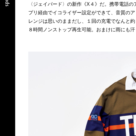
〈ジェイバード〉の新作《X４》だ。携帯電話の
ンを押すだけで通話もできる。そしてこの知的
プリ経由でイコライザー設定ができて、音質のア
グレーのボディ。これこそ無敵である。16,880
レンジは思いのままだし、１回の充電でなんと約
８時間ノンストップ再生可能。おまけに雨にも汗