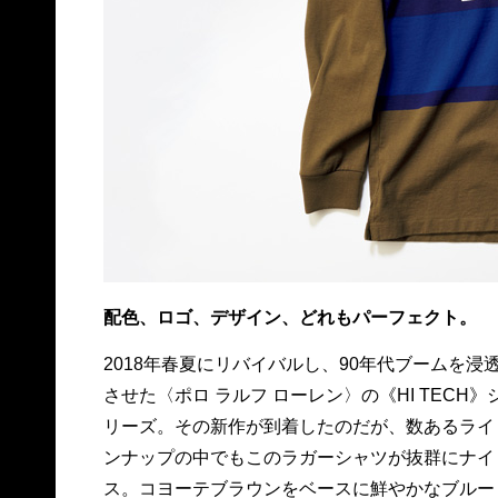
配色、ロゴ、デザイン、どれもパーフェクト。
2018年春夏にリバイバルし、90年代ブームを浸
とオレンジのラインがあしらわれ、胸元のデ
させた〈ポロ ラルフ ローレン〉の《HI TECH》
い“TREK”の文字がトレッキング好きのハートを
リーズ。その新作が到着したのだが、数あるライ
さぶる。19,000円、問ラルフ ローレン TEL 0120・
ンナップの中でもこのラガーシャツが抜群にナイ
ス。コヨーテブラウンをベースに鮮やかなブルー