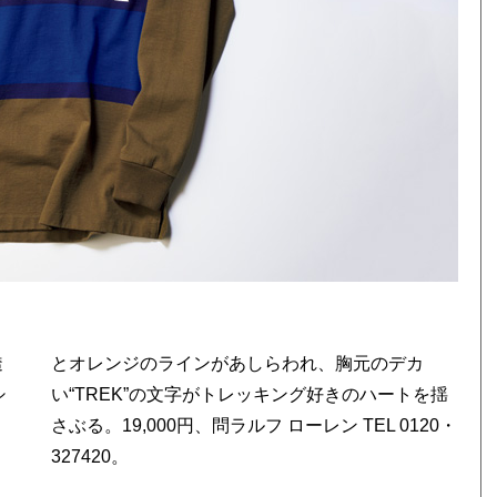
透
カ
シ
揺
327420。