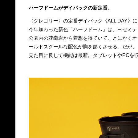
ハーフドームがデイパックの新定番。
〈グレゴリー〉の定番デイパック《ALL DAY》に
納できるインナーポケットや、長時間背負っても
今年加わった新色「ハーフドーム」は、ヨセミテ
疲れにくいEVAストラップなど、普段使いも抜群
公園内の花崗岩から着想を得ていて、とにかくオ
にいい。17,000円、問 グレゴリー／サムソナイ
ールドスクールな配色が胸を熱くさせる。だが、
見た目に反して機能は最新。タブレットやPCを