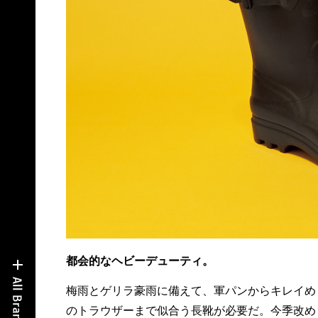
都会的なヘビーデューティ。
梅雨とゲリラ豪雨に備えて、軍パンからキレイめ
ーツから着想を得たサイドストラップのディテー
のトラウザーまで似合う長靴が必要だ。今季改め
ルが質実剛健でありながら、シュッと細身なシェ