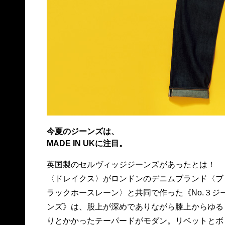
今夏のジーンズは、
MADE IN UKに注目。
英国製のセルヴィッジジーンズがあったとは！
タンは刻印入りでオリジナルという徹底ぶり。革
〈ドレイクス〉がロンドンのデニムブランド〈ブ
靴が似合う大人なシルエットと、きめ細やかな作
ラックホースレーン〉と共同で作った《No.３ジ
りに英国気質が窺える。42,000円、問 ドレイク
ンズ》は、股上が深めでありながら膝上からゆる
りとかかったテーパードがモダン。リベットとボ