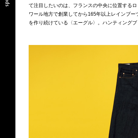
て注目したいのは、フランスの中央に位置するロ
イプとショート丈にエスプリが漂う。15,000円、
ワール地方で創業してから165年以上レインブー
を作り続けている〈エーグル〉。ハンティングブ