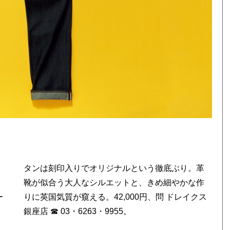
ー
ス
銀座店 ☎ 03・6263・9955。