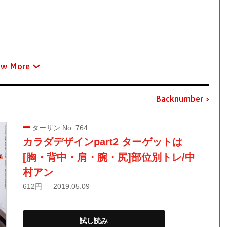
ew More
Backnumber
ターザン No. 764
カラダデザインpart2 ターゲットは
[胸・背中・肩・腕・尻]部位別トレ/中
村アン
612円 — 2019.05.09
試し読み