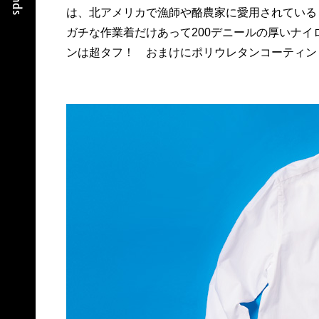
は、北アメリカで漁師や酪農家に愛用されている
USA製タグも最高だ。19,800円、問 ユーソニアン
ガチな作業着だけあって200デニールの厚いナイ
ンは超タフ！ おまけにポリウレタンコーティン