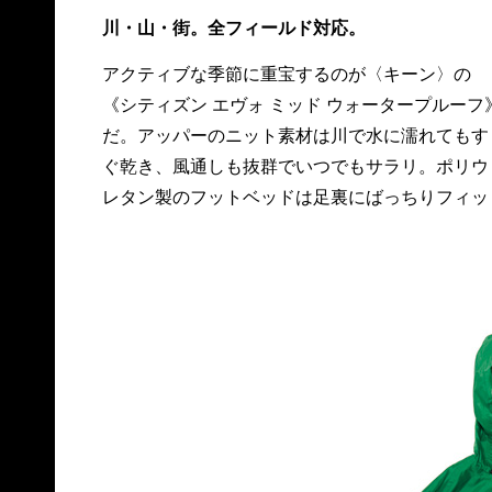
川・山・街。全フィールド対応。
アクティブな季節に重宝するのが〈キーン〉の
トするし、踵のホールド感も高いからハイキング
《シティズン エヴォ ミッド ウォータープルーフ
や軽登山でも頼もしい。普段穿く軍パンにも、
だ。アッパーのニット素材は川で水に濡れてもす
いコヨーテは好相性。17,000円、問 キーン・ジャ
ぐ乾き、風通しも抜群でいつでもサラリ。ポリウ
レタン製のフットベッドは足裏にばっちりフィッ