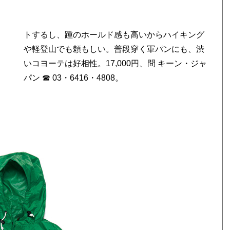
》
渋
パン ☎ 03・6416・4808。