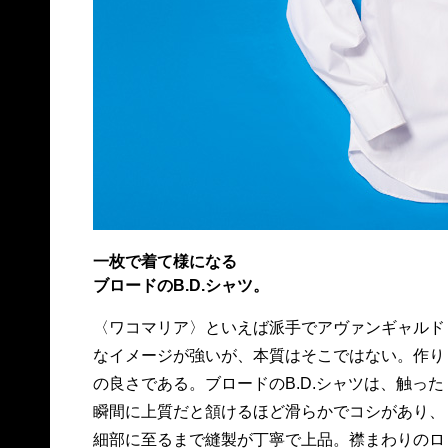
一枚で着て様になる
ブロードのB.D.シャツ。
〈ワコマリア〉といえば派手でアヴァンギャルド
ールもニュアンスがいい感じに出るように計算さ
なイメージが強いが、本質はそこではない。作り
れているし、サイドスリットはマチ付きで、タッ
の良さである。ブロードのB.D.シャツは、触った
クアウトしたときまで絵になる。20,000円、問
瞬間に上質だと頷けるほど滑らかでコシがあり、
細部に至るまで縫製が丁寧で上品。襟まわりのロ