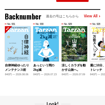
Backnumber
View All
過去の号はこちらから
No. 931
No. 930
No. 929
No. 928
自律神経ゆったり
あっという間の
涼しくカラダを動
週に10分
メンテナンス術
2kg減
かす山旅へ。
トレッチ
840円 — 2026.08.06
840円 — 2026.07.23
840円 — 2026.07.09
840円 — 202
Look!