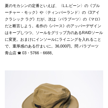
夏のモカシンの定番といえば、〈L.L.ビーン〉の《ブル
ーチャー・モック》や〈ティンバーランド〉の《3アイ
クラシック ラグ》だが、次は〈パラブーツ〉の《マロ》
だと断言しよう。名作の《バース》のアッパーデザイン
はキープしつつ、ソールをグリップ力のあるRAIDソール
に変更。おまけにインソールにライニングを入れること
で、重厚感のある佇まいに。36,000円。問 パラブーツ
青山店 ☎ 03・5766・6688。