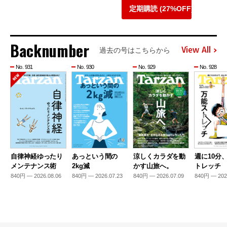
定期購読 (27%OFF)
Backnumber
View All
過去の号はこちらから
No. 931
No. 930
No. 929
No. 928
自律神経ゆったり
あっという間の
涼しくカラダを動
週に10分
メンテナンス術
2kg減
かす山旅へ。
トレッチ
840円 — 2026.08.06
840円 — 2026.07.23
840円 — 2026.07.09
840円 — 202