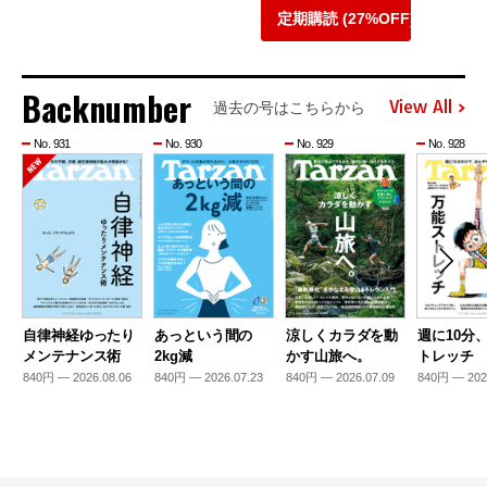
定期購読 (27%OFF)
Backnumber
View All
過去の号はこちらから
No. 931
No. 930
No. 929
No. 928
自律神経ゆったり
あっという間の
涼しくカラダを動
週に10分
メンテナンス術
2kg減
かす山旅へ。
トレッチ
840円 — 2026.08.06
840円 — 2026.07.23
840円 — 2026.07.09
840円 — 202