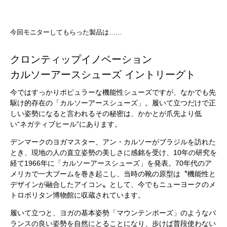
今回モニターしてもらった製品は……
クロンティップイノベーション
カルソーアースシューズ イントリーグト
今ではすっかりポピュラーな機能性シューズですが、なかでも先
駆け的存在の「カルソーアースシューズ」。履いて立つだけで正
しい姿勢になると言われるその秘密は、かかとが爪先より低
い“ネガティブヒール”にあります。
デンマークのヨガマスター、アン・カルソーがブラジルを訪れた
とき、現地の人の直立姿勢の美しさに感銘を受け、10年の研究を
経て1966年に「カルソーアースシューズ」を発表。70年代のア
メリカで一大ブームを巻き起こし、当時の靴の原型は〝機能性と
デザインが融合したアイコン〟として、今でもニューヨークのメ
トロボリタン博物館に収蔵されています。
履いて立つと、ヨガの基本姿勢「マウンテンポーズ」のようなバ
ランスの良い姿勢を自然にとることになり、歩けば普段使わない