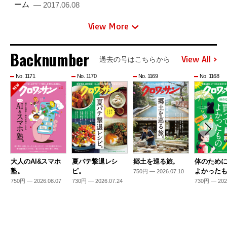
ーム
— 2017.06.08
View More
Backnumber
View All
過去の号はこちらから
No. 1171
No. 1170
No. 1169
No. 1168
大人のAI&スマホ
夏バテ撃退レシ
郷土を巡る旅。
体のため
塾。
ピ。
よかった
750円 — 2026.07.10
750円 — 2026.08.07
730円 — 2026.07.24
730円 — 202