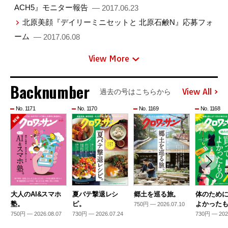
ACH5』モニター報告
— 2017.06.23
北原美顔『デイリーミニセットと 北原石鹸N』応募フォ
ーム
— 2017.06.08
View More
Backnumber
View All
過去の号はこちらから
No. 1171
No. 1170
No. 1169
No. 1168
大人のAI&スマホ
夏バテ撃退レシ
郷土を巡る旅。
体のため
塾。
ピ。
よかった
750円 — 2026.07.10
750円 — 2026.08.07
730円 — 2026.07.24
730円 — 202