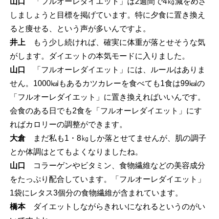
山口
「フルオーレダイエット」は2週間で4㎏減をめざ
しましょうと目標を掲げています。特に夕食に置き換え
ると痩せる、という声が多いんですよ。
井上
もう少し続ければ、確実に体重が落とせそうな気
がします。ダイエットの本気モードに入りました。
山口
「フルオーレダイエット」には、ルールはありま
せん。1000㎉もあるカツカレーを食べても1食は99㎉の
「フルオーレダイエット」に置き換えればいいんです。
会食のある日でも2食を「フルオーレダイエット」にす
ればカロリーの調整ができます。
大倉
まだ私も1・8㎏しか落とせてませんが、肌の調子
とか体調はとてもよくなりましたね。
山口
コラーゲンやビタミン、食物繊維などの美容成分
をたっぷり配合しています。「フルオーレダイエット」
1袋にレタス3個分の食物繊維が含まれています。
橋本
ダイエットしながらきれいになれるというのがい