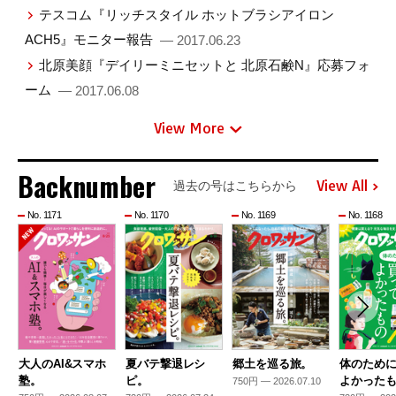
テスコム『リッチスタイル ホットブラシアイロン
ACH5』モニター報告
— 2017.06.23
北原美顔『デイリーミニセットと 北原石鹸N』応募フォ
ーム
— 2017.06.08
View More
Backnumber
View All
過去の号はこちらから
No. 1171
No. 1170
No. 1169
No. 1168
大人のAI&スマホ
夏バテ撃退レシ
郷土を巡る旅。
体のため
塾。
ピ。
よかった
750円 — 2026.07.10