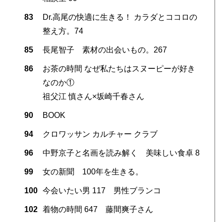
83
Dr.高尾の快適に生きる！ カラダとココロの
整え方。74
85
長尾智子 素材の出会いもの。267
86
お茶の時間 なぜ私たちはスヌーピーが好き
なのか①
祖父江 慎さん×坂崎千春さん
90
BOOK
94
クロワッサン カルチャー クラブ
96
中野京子と名画を読み解く 美味しい食卓 8
99
女の新聞 100年を生きる。
100
今会いたい男 117 男性ブランコ
102
着物の時間 647 藤間爽子さん