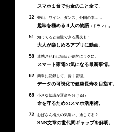
スマホ１台でお金のこと全て。
32
登山、ワイン、ダンス、外国の本……
趣味を極める４人の物語
。
（ドラマ）
51
知ってると自慢できる裏技も！
大人が楽しめるアプリに動画。
58
連携させれば毎日が劇的にラクに。
スマート家電の気になる最新事情。
62
簡単に記録して、賢く管理。
データの可視化で健康長寿を目指す。
68
小さな知識が運命を分ける!?
命を守るためのスマホ活用術。
72
おばさん構文の気遣い、通じてる？
SNS文章の世代間ギャップを解明。