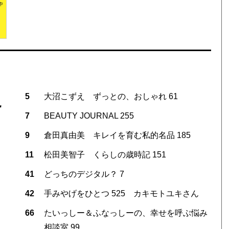
5
大沼こずえ ずっとの、おしゃれ 61
こ
7
BEAUTY JOURNAL 255
9
倉田真由美 キレイを育む私的名品 185
11
松田美智子 くらしの歳時記 151
41
どっちのデジタル？ 7
42
手みやげをひとつ 525 カキモトユキさん
66
たいっしー＆ふなっしーの、幸せを呼ぶ悩み
相談室 99