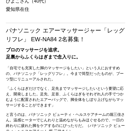
ひよこさん（40代）
愛知県在住
パナソニック エアーマッサージャー「レッグ
リフレ」 EW-NA84 2名募集！
プロのマッサージを追求。
足裏からふくらはぎまで念入りに。
「自宅でも充実した脚のマッサージをしたい」という人におすすめ
の、パナソニック「レッグリフレ」。今まで筒型だったものが、ブー
ツ型にリニューアルされた。
「ふくらはぎだけでなく、足先までマッサージしたいという要望に応
え、開発しました。足先、足首、ふくらはぎをそれぞれ人の手でつか
むように配置されたエアーバッグで、脚全体をしぼり上げながらマッ
サージすることができます」
と言うのは、パナソニック ビューティ・ヘルスケアチームの堀三佳さ
ん。温感ヒーターでじんわりと温めながらもみほぐせるので、一日の
終わりに疲れた脚をケアするのにぴったりだ。（パナソニック ビュー