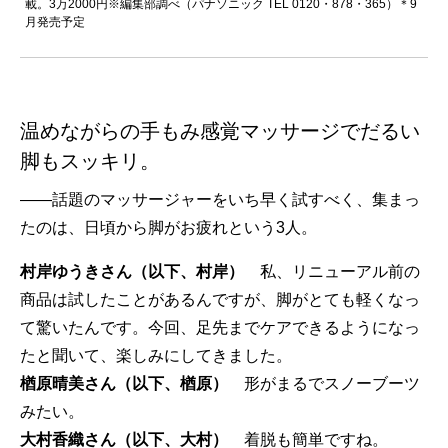
載。3万2000円※編集部調べ（パナソニック TEL 0120・878・365）＊9
月発売予定
温めながらの手もみ感覚マッサージでだるい
脚もスッキリ。
——話題のマッサージャーをいち早く試すべく、集まっ
たのは、日頃から脚がお疲れという3人。
村岸ゆうきさん（以下、村岸）
私、リニューアル前の
商品は試したことがあるんですが、脚がとても軽くなっ
て驚いたんです。今回、足先までケアできるようになっ
たと聞いて、楽しみにしてきました。
楢原晴美さん（以下、楢原）
形がまるでスノーブーツ
みたい。
大村香織さん（以下、大村）
着脱も簡単ですね。