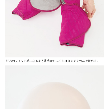
好みのフィット感になるよう足先からふくらはぎまでを包んで留める。