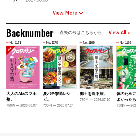
View More
Backnumber
View All
過去の号はこちらから
No. 1171
No. 1170
No. 1169
No. 1168
大人のAI&スマホ
夏バテ撃退レシ
郷土を巡る旅。
体のため
塾。
ピ。
よかった
750円 — 2026.07.10
750円 — 2026.08.07
730円 — 2026.07.24
730円 — 202