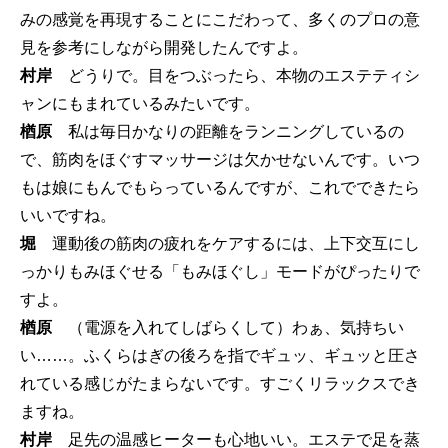
みの感覚を再現することにこだわって、多くのプロの意
見を参考にしながら開発したんですよ。
村岸
どうりで。目をつぶったら、本物のエステティシ
ャンにもまれているみたいです。
楢原
私は毎日かなりの距離をランニングしているの
で、筋肉をほぐすマッサージは欠かせないんです。いつ
もは娘にもんでもらっているんですが、これでできたら
いいですね。
堀
運動後の筋肉の疲れをケアするには、上下交互にし
っかりもみほぐせる「もみほぐし」モードがぴったりで
すよ。
楢原
（電源を入れてしばらくして）わぁ、気持ちい
い……。ふくらはぎの後ろを指でギュッ、ギュッと圧さ
れている感じがたまらないです。すごくリラックスでき
ますね。
村岸
足先の温感ヒーターも心地いい。エステで足を蒸