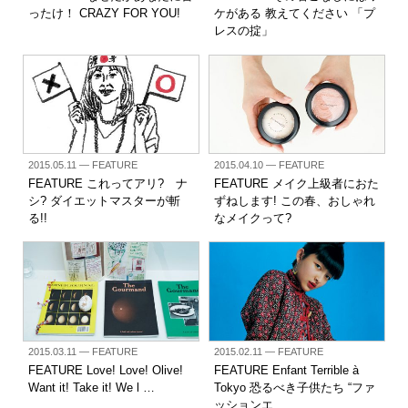
ったけ！ CRAZY FOR YOU!
ケがある 教えてください 「プ
レスの掟」
2015.05.11
— FEATURE
2015.04.10
— FEATURE
FEATURE これってアリ? ナ
FEATURE メイク上級者におた
シ? ダイエットマスターが斬
ずねします! この春、おしゃれ
る!!
なメイクって?
2015.03.11
— FEATURE
2015.02.11
— FEATURE
FEATURE Love! Love! Olive!
FEATURE Enfant Terrible à
Want it! Take it! We l …
Tokyo 恐るべき子供たち “ファ
ッションエ …