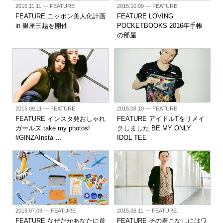
2015.11.11
— FEATURE
2015.10.09
— FEATURE
FEATURE ニッポン美人化計画
FEATURE LOVING
in 銀座三越を開催
POCKETBOOKS 2016年手帳
の部屋
2015.09.11
— FEATURE
2015.08.10
— FEATURE
FEATURE インスタ発おしゃれ
FEATURE アイドルTをリメイ
ガールズ take my photos!
クしました BE MY ONLY
#GINZAInsta …
IDOL TEE
2015.07.09
— FEATURE
2015.06.11
— FEATURE
FEATURE なぜだかあなたに首
FEATURE その着こなしにはワ