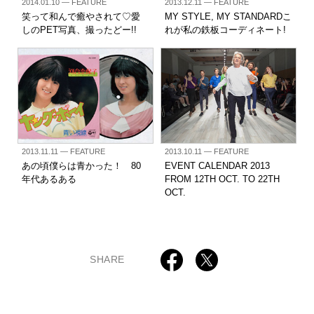
2014.01.10
— FEATURE
2013.12.11
— FEATURE
笑って和んで癒やされて♡愛
MY STYLE, MY STANDARDこ
しのPET写真、撮ったどー!!
れが私の鉄板コーディネート!
2013.11.11
— FEATURE
2013.10.11
— FEATURE
あの頃僕らは青かった！ 80
EVENT CALENDAR 2013
年代あるある
FROM 12TH OCT. TO 22TH
OCT.
SHARE