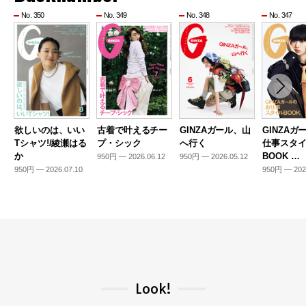
No. 350
No. 349
No. 348
No. 347
欲しいのは、いい
古着で叶えるチー
GINZAガール、山
GINZAガ
Tシャツ!/綾瀬はる
プ・シック
へ行く
仕事スタ
か
BOOK …
950円 — 2026.06.12
950円 — 2026.05.12
950円 — 2026.07.10
950円 — 202
Look!