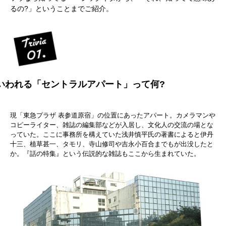
るの?」ということまでご紹介。
いわれる「セントラルアパート」って何?
現「東急プラザ 表参道原宿」の位置にあったアパート。カメラマンや
コピーライター、雑誌の編集部などが入居し、文化人の交流の場とな
っていた。ここに事務所を構えていた浅井慎平氏の著書によると伊丹
十三、植草甚一、タモリ、寺山修司や吉永小百合までもが出没したと
か。『話の特集』という伝説的な雑誌もここから生まれていた。