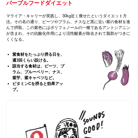
パープルフードダイエット
マライア・キャリーが実践し、30kg近く痩せたというダイエット方
法。その名の通り、ビーツやプラム、ナスなど黒に近い紫の食材を進
んで摂取。この紫色にはポリフェノールの一種であるアントシアニン
が含まれ、その抗酸化作用により活性酸素が除去されて脂肪がつきに
くくなる。
紫食材をたっぷり摂る日を、
週3回くらい設ける。
該当する食材は、ビーツ、プ
ラム、ブルーベリー、ナス、
紫芋、紫キャベツなど。
ビタミンCを摂ると効果アッ
プ。