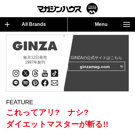
All Brands
Menu
毎月12日発売
GINZAの公式サイトはこちら
1997年創刊
ginzamag.com
FEATURE
これってアリ? ナシ?
ダイエットマスターが斬る!!