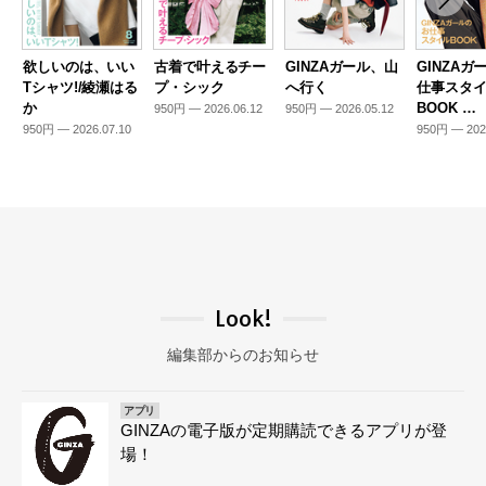
欲しいのは、いい
古着で叶えるチー
GINZAガール、山
GINZAガ
Tシャツ!/綾瀬はる
プ・シック
へ行く
仕事スタ
か
BOOK …
950円 — 2026.06.12
950円 — 2026.05.12
950円 — 2026.07.10
950円 — 202
Look!
編集部からのお知らせ
アプリ
GINZAの電子版が定期購読できるアプリが登
場！