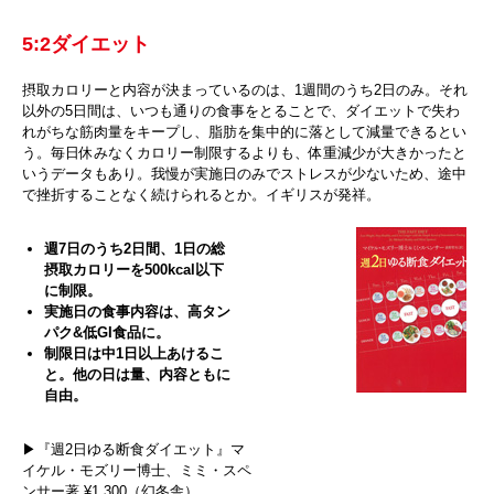
5:2ダイエット
摂取カロリーと内容が決まっているのは、1週間のうち2日のみ。それ
以外の5日間は、いつも通りの食事をとることで、ダイエットで失わ
れがちな筋肉量をキープし、脂肪を集中的に落として減量できるとい
う。毎日休みなくカロリー制限するよりも、体重減少が大きかったと
いうデータもあり。我慢が実施日のみでストレスが少ないため、途中
で挫折することなく続けられるとか。イギリスが発祥。
週7日のうち2日間、1日の総
摂取カロリーを500kcal以下
に制限。
実施日の食事内容は、高タン
パク&低GI食品に。
制限日は中1日以上あけるこ
と。他の日は量、内容ともに
自由。
▶︎『週2日ゆる断食ダイエット』マ
イケル・モズリー博士、ミミ・スペ
ンサー著 ¥1,300（幻冬舎）