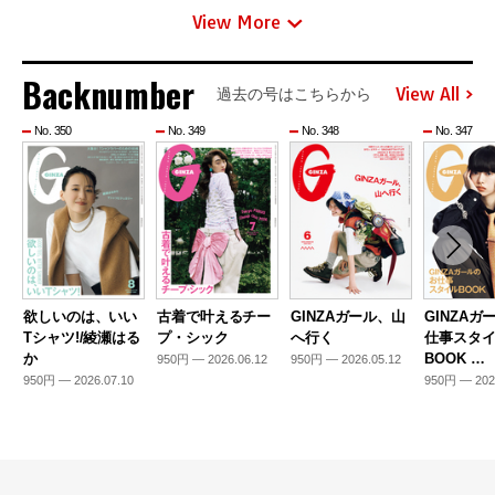
View More
Backnumber
View All
過去の号はこちらから
No. 350
No. 349
No. 348
No. 347
欲しいのは、いい
古着で叶えるチー
GINZAガール、山
GINZAガ
Tシャツ!/綾瀬はる
プ・シック
へ行く
仕事スタ
か
BOOK …
950円 — 2026.06.12
950円 — 2026.05.12
950円 — 2026.07.10
950円 — 202