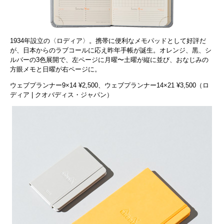
1934年設立の〈ロディア〉。携帯に便利なメモパッドとして好評だ
が、日本からのラブコールに応え昨年手帳が誕生。オレンジ、黒、シ
ルバーの3色展開で、左ページに月曜〜土曜が縦に並び、おなじみの
方眼メモと日曜が右ページに。
ウェブプランナー9×14 ¥2,500、ウェブプランナー14×21 ¥3,500（ロ
ディア | クオバディス・ジャパン）