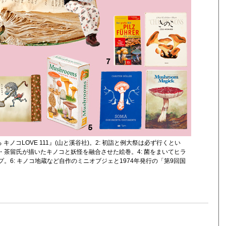
キノコLOVE 111』(山と溪谷社)。2: 初詣と例大祭は必ず行くとい
・茶留氏が描いたキノコと妖怪を融合させた絵巻。4: 菌をまいてヒラ
。6: キノコ地蔵など自作のミニオブジェと1974年発行の「第9回国