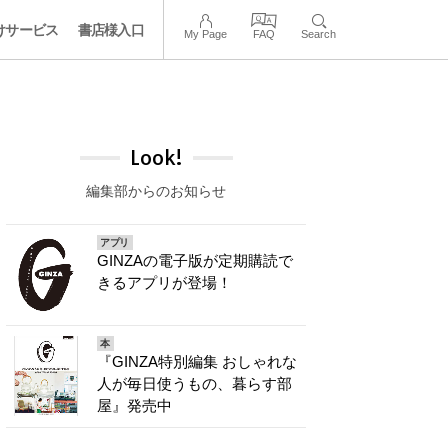
けサービス
書店様入口
My Page
FAQ
Search
Look!
編集部からのお知らせ
アプリ
GINZAの電子版が定期購読で
きるアプリが登場！
本
『GINZA特別編集 おしゃれな
人が毎日使うもの、暮らす部
屋』発売中