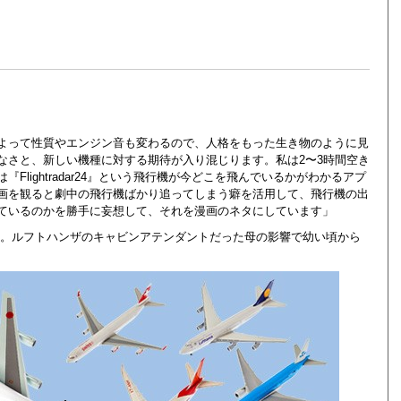
よって性質やエンジン音も変わるので、人格をもった生き物のように見
なさと、新しい機種に対する期待が入り混じります。私は2〜3時間空き
lightradar24』という飛行機が今どこを飛んでいるかがわかるアプ
画を観ると劇中の飛行機ばかり追ってしまう癖を活用して、飛行機の出
ているのかを勝手に妄想して、それを漫画のネタにしています」
家。ルフトハンザのキャビンアテンダントだった母の影響で幼い頃から