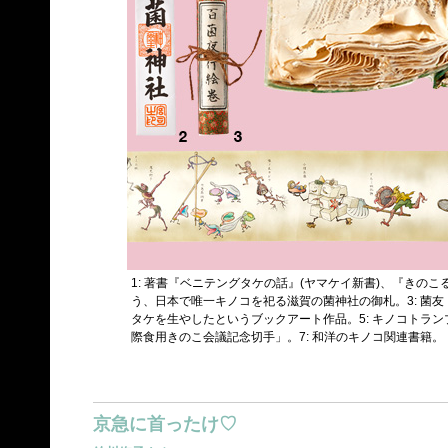
1: 著書『ベニテングタケの話』(ヤマケイ新書)、『きのこる 
う、日本で唯一キノコを祀る滋賀の菌神社の御札。3: 菌友
タケを生やしたというブックアート作品。5: キノコトランプ
際食用きのこ会議記念切手」。7: 和洋のキノコ関連書籍。
京急に首ったけ♡