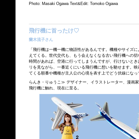
Photo: Masaki Ogawa Text&Edit: Tomoko Ogawa
飛行機に首ったけ♡
蘭木流子さん
「飛行機は一機一機に物語性があるんです。機種やサイズに
えてくる。世代交代も、もう会えなくなる古い飛行機への切
時間があれば、空港に行ってしまうんですが、行けないときは『F
リを見ながら、一番近くにいる飛行機に想いを馳せます。映
てくる順番や機種が主人公の心境を表す上でどう伏線になっ
らんき・りゅうこ≫ デザイナー、イラストレーター、漫画
飛行機に触れ、現在に至る。