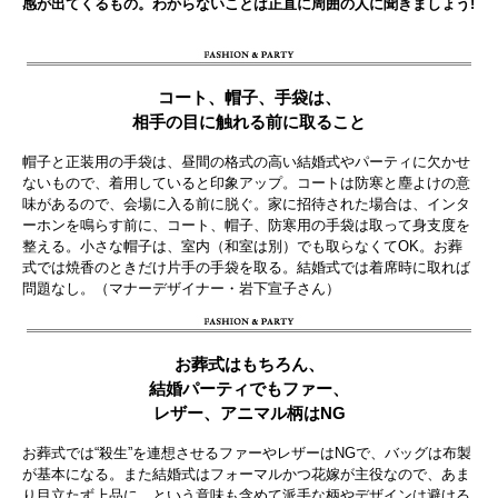
感が出てくるもの。わからないことは正直に周囲の人に聞きましょう!
コート、帽子、手袋は、
相手の目に触れる前に取ること
帽子と正装用の手袋は、昼間の格式の高い結婚式やパーティに欠かせ
ないもので、着用していると印象アップ。コートは防寒と塵よけの意
味があるので、会場に入る前に脱ぐ。家に招待された場合は、インタ
ーホンを鳴らす前に、コート、帽子、防寒用の手袋は取って身支度を
整える。小さな帽子は、室内（和室は別）でも取らなくてOK。お葬
式では焼香のときだけ片手の手袋を取る。結婚式では着席時に取れば
問題なし。（マナーデザイナー・岩下宣子さん）
お葬式はもちろん、
結婚パーティでもファー、
レザー、アニマル柄はNG
お葬式では“殺生”を連想させるファーやレザーはNGで、バッグは布製
が基本になる。また結婚式はフォーマルかつ花嫁が主役なので、あま
り目立たず上品に…という意味も含めて派手な柄やデザインは避ける