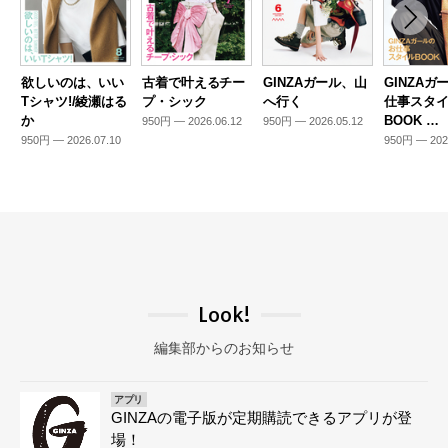
欲しいのは、いい
古着で叶えるチー
GINZAガール、山
GINZAガ
Tシャツ!/綾瀬はる
プ・シック
へ行く
仕事スタ
か
BOOK …
950円 — 2026.06.12
950円 — 2026.05.12
950円 — 2026.07.10
950円 — 202
Look!
編集部からのお知らせ
アプリ
GINZAの電子版が定期購読できるアプリが登
場！