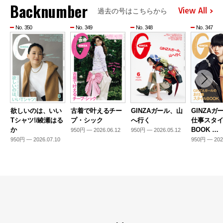
Backnumber
View All
過去の号はこちらから
No. 350
No. 349
No. 348
No. 347
欲しいのは、いい
古着で叶えるチー
GINZAガール、山
GINZAガ
Tシャツ!/綾瀬はる
プ・シック
へ行く
仕事スタ
か
BOOK …
950円 — 2026.06.12
950円 — 2026.05.12
950円 — 2026.07.10
950円 — 202