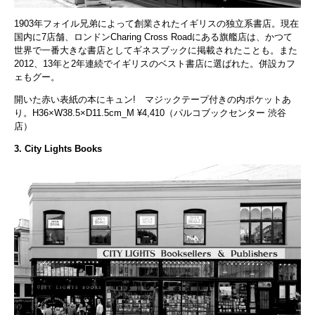
1903年フォイル兄弟によって創業されたイギリスの独立系書店。現在
国内に7店舗、ロンドンCharing Cross Roadにある旗艦店は、かつて
世界で一番大きな書店としてギネスブックに掲載されたことも。また
2012、13年と2年連続でイギリスのベスト書店に選ばれた。併設カフ
ェもグー。
開いた赤い表紙の本にキュン! マジックテープ付きの内ポケットあ
り。H36×W38.5×D11.5cm_M ¥4,410（パルコブックセンター 渋谷
店）
3. City Lights Books